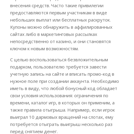
внесения средств. Часто такие привилегии
предоставляются первым участникам в виде
небольших выплат или бесплатных раскруток.
Купоны можно обнаружить в аффилированных
сайтах либо в маркетинговых рассылках
непосредственно от казино, и они становятся
ключом к новым возможностям.
С целью воспользоваться безвложительным
подарком, пользователю требуется завести
учетную запись на сайте и вписать промо-код в
нужное поле при создании аккаунта. Необходимо
иметь в виду, что любой бонусный код обладает
свои условия использования: ограничения по
времени, каталог игр, в которых он применим, а
также правила отыгрыша. Например, если игрок
выиграл 10 дармовых вращений на слотах, ему
потребуется отыграть выигрыш несколько раз
перед снятием денег.