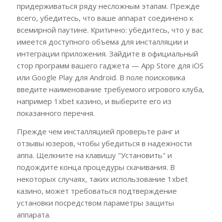
придерживаться ряду несложным этапам. Прежде
всего, убедитесь, что ваше аппарат соединено к
всемирной паутине. Критично: убедитесь, что у вас
имеется доступного объема для инсталляции и
интеграции приложения. Зайдите в официальный
стор программ вашего гаджета — App Store для iOS
или Google Play для Android. В поле поисковика
введите наименование требуемого игрового клуба,
например 1xbet казино, и выберите его из
показанного перечня.
Прежде чем инсталляцией проверьте ранг и
отзывы юзеров, чтобы убедиться в надежности
аппа. Щелкните на клавишу "Установить" и
подождите конца процедуры скачивания. В
некоторых случаях, таких использование 1xbet
казино, может требоваться подтверждение
установки посредством параметры защиты
аппарата.