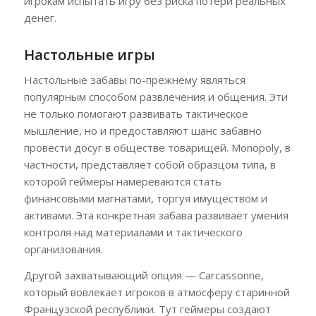
игрокам испытать игру без риска потери реальных
денег.
Настольные игры
Настольные забавы по-прежнему являться
популярным способом развлечения и общения. Эти
не только помогают развивать тактическое
мышление, но и предоставляют шанс забавно
провести досуг в обществе товарищей. Monopoly, в
частности, представляет собой образцом типа, в
которой геймеры намереваются стать
финансовыми магнатами, торгуя имуществом и
активами. Эта конкретная забава развивает умения
контроля над материалами и тактического
организования.
Другой захватывающий опция — Carcassonne,
который вовлекает игроков в атмосферу старинной
Французской республики. Тут геймеры создают