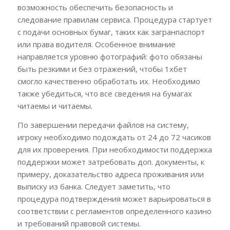
возможность обеспечить безопасность и
следование правилам сервиса. Процедура стартует
с подачи основных бумаг, таких как загранпаспорт
или права водителя. Особенное внимание
направляется уровню фотографий: фото обязаны
быть резкими и без отражений, чтобы 1хбет
смогло качественно обработать их. Необходимо
также убедиться, что все сведения на бумагах
читаемы и читаемы.
По завершении передачи файлов на систему,
игроку необходимо подождать от 24 до 72 часиков
для их проверения. При необходимости поддержка
поддержки может затребовать доп. документы, к
примеру, доказательство адреса проживания или
выписку из банка. Следует заметить, что
процедура подтверждения может варьироваться в
соответствии с регламентов определенного казино
и требований правовой системы.