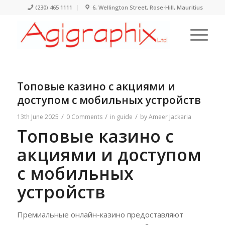
(230) 465 1111
6, Wellington Street, Rose-Hill, Mauritius
Топовые казино с акциями и
доступом с мобильных устройств
/
/
/
13th June 2025
0 Comments
in
guide
by
Ameer Jackaria
Топовые казино с
акциями и доступом
с мобильных
устройств
Премиальные онлайн-казино предоставляют