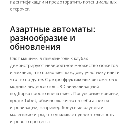
идентификации и предотвратить потенциальных
отсрочек.
Азартные автоматы:
разнообразие и
обновления
Слот машины в гэмблинговых клубах
демонстрируют невероятное множество сюжетов
и механик, что позволяет каждому участнику найти
что-то по душе. С ретро фруктиковых автоматов к
модных видеослотов с 3D визуализацией —
подборка просто впечатляет. Популярные новинки,
вроде 1xbet, обычно включают в себя аспекты
игровизации, например бонусные раунды и
маленькие игры, что усиливает увлекательность
игрового процесса.