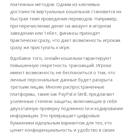
платежных методов. Одним из ключевых
достоинств виртуальных кошельков становится их
быстрая темп проведения переводов. Например,
при перечислении денег на аккаунт в игорном
заведении или 1хбет, финансы приходят
практически сразу, что дает возможность игрокам
сразу же приступать к игре.
Вдобавок того, онлайн кошельки гарантируют
повышенную секретность транзакций. Игроки
имеют возможность не беспокоиться о том, что
личные персональные данные будет раскрыта
третьим лицам. Многие распространенные
платформы, такие как PayPal и Skrill, предлагают
усиленные степени защиты, включающие в себя
двухэтапную проверку подлинности и кодирование
информации. Это превращает цифровые
бумажники идеальным вариантом для тех, кто
ценит конфиденциальность и удобство в своих