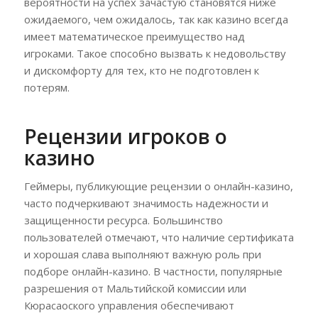
вероятности на успех зачастую становятся ниже
ожидаемого, чем ожидалось, так как казино всегда
имеет математическое преимущество над
игроками. Такое способно вызвать к недовольству
и дискомфорту для тех, кто не подготовлен к
потерям.
Рецензии игроков о
казино
Геймеры, публикующие рецензии о онлайн-казино,
часто подчеркивают значимость надежности и
защищенности ресурса. Большинство
пользователей отмечают, что наличие сертификата
и хорошая слава выполняют важную роль при
подборе онлайн-казино. В частности, популярные
разрешения от Мальтийской комиссии или
Кюрасаоского управления обеспечивают