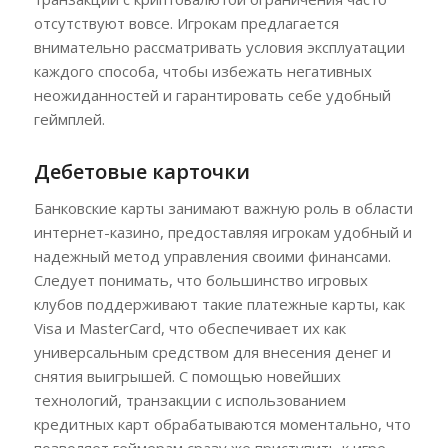
отсутствуют вовсе. Игрокам предлагается
внимательно рассматривать условия эксплуатации
каждого способа, чтобы избежать негативных
неожиданностей и гарантировать себе удобный
геймплей.
Дебетовые карточки
Банковские карты занимают важную роль в области
интернет-казино, предоставляя игрокам удобный и
надежный метод управления своими финансами.
Следует понимать, что большинство игровых
клубов поддерживают такие платежные карты, как
Visa и MasterCard, что обеспечивает их как
универсальным средством для внесения денег и
снятия выигрышей. С помощью новейших
технологий, транзакции с использованием
кредитных карт обрабатываются моментально, что