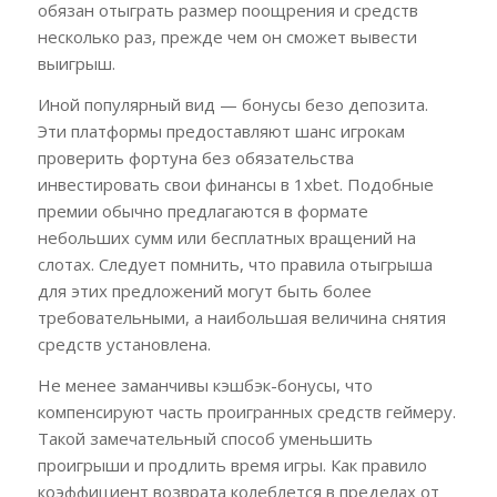
обязан отыграть размер поощрения и средств
несколько раз, прежде чем он сможет вывести
выигрыш.
Иной популярный вид — бонусы безо депозита.
Эти платформы предоставляют шанс игрокам
проверить фортуна без обязательства
инвестировать свои финансы в 1xbet. Подобные
премии обычно предлагаются в формате
небольших сумм или бесплатных вращений на
слотах. Следует помнить, что правила отыгрыша
для этих предложений могут быть более
требовательными, а наибольшая величина снятия
средств установлена.
Не менее заманчивы кэшбэк-бонусы, что
компенсируют часть проигранных средств геймеру.
Такой замечательный способ уменьшить
проигрыши и продлить время игры. Как правило
коэффициент возврата колеблется в пределах от