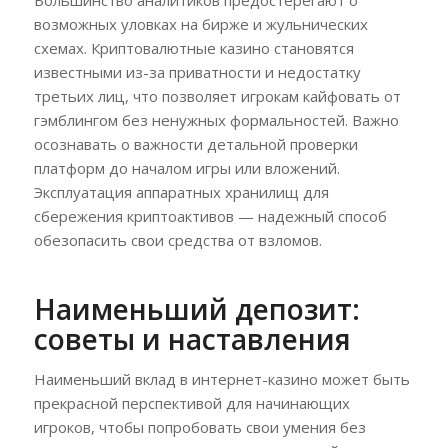
возможных уловках на бирже и жульнических
схемах. Криптовалютные казино становятся
известными из-за приватности и недостатку
третьих лиц, что позволяет игрокам кайфовать от
гэмблингом без ненужных формальностей. Важно
осознавать о важности детальной проверки
платформ до началом игры или вложений.
Эксплуатация аппаратных хранилищ для
сбережения криптоактивов — надежный способ
обезопасить свои средства от взломов.
Наименьший депозит:
советы и наставления
Наименьший вклад в интернет-казино может быть
прекрасной перспективой для начинающих
игроков, чтобы попробовать свои умения без