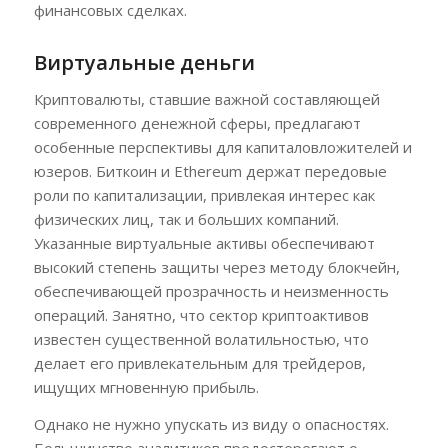
финансовых сделках.
Виртуальные деньги
Криптовалюты, ставшие важной составляющей
современного денежной сферы, предлагают
особенные перспективы для капиталовложителей и
юзеров. Биткоин и Ethereum держат передовые
роли по капитализации, привлекая интерес как
физических лиц, так и больших компаний.
Указанные виртуальные активы обеспечивают
высокий степень защиты через методу блокчейн,
обеспечивающей прозрачность и неизменность
операций. Занятно, что сектор криптоактивов
известен существенной волатильностью, что
делает его привлекательным для трейдеров,
ищущих мгновенную прибыль.
Однако не нужно упускать из виду о опасностях.
Большинство аналитиков предостерегают о