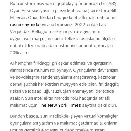
Bu transformasiyada diqqətəlayiq fiqurlardan biri ABŞ
Oyun Assosiasiyasının prezidenti və baş direktoru Bill
Millerdir. Onun fikirləri haqqında ətraflı məlumatı onun
rəsmi saytında
öyrənə bilərsiniz. 2022-ci ildə Las-
Veqasdakı Bellagio marketinq strategiyalarını
uyğunlaşdırmaq üçün süni intellektə əsaslanan ölçüləri
qəbul etdi və nəticədə müştərinin sədaqət dərəcələri
20% artdı.
AI həmçinin fırıldaqçılığın aşkar edilməsi və qarşısının
alınmasında mühüm rol oynayır. Oyunçuların davranışını
və sövdələşmə tendensiyalarını araşdıraraq, kazinolar
dərhal şübhəli hərəkətləri müəyyən edə bilər, fırıldaqçılıq
riskini və iqtisadi uğursuzluqları əhəmiyyətli dərəcədə
azaldır. Süni intellektin mərcdə rolu haqqında ətraflı
məlumat üçün
The New York Times
saytına daxil olun.
Bundan başqa, süni intellektlə işləyən virtual köməkçilər
oyunçulara ani yardım və məlumat çatdırmaqla, onların
ümumi qarşılıqlı əlaqəsini gücləndirməklə müştəri