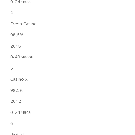
0-24 часа
4
Fresh Casino
98,6%
2018
0-48 часов
5
Casino X
98,5%
2012
0-24 часа
6
Riobet