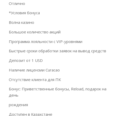
Отлично
*Условия бонуса
Волна казино
Большое количество акций
Программа лояльности с VIP-уровнями
Быстрые сроки обработки заявок на вывод средств
Депозит от 1 USD
Наличие лицензии Curacao
Отсутствие клиента для ПК
Бонус: Приветственные бонусы, Reload, подарок на
день
рождения
Доступен в Казахстане