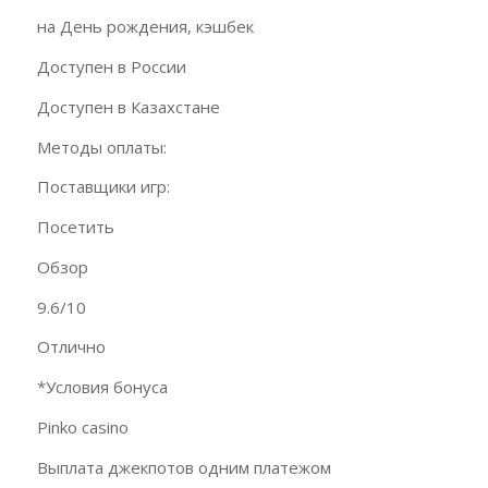
на День рождения, кэшбек
Доступен в России
Доступен в Казахстане
Методы оплаты:
Поставщики игр:
Посетить
Обзор
9.6/10
Отлично
*Условия бонуса
Pinko casino
Выплата джекпотов одним платежом