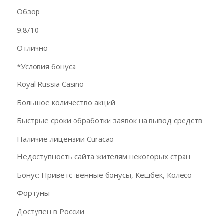
Обзор
9.8/10
Отлично
*Условия бонуса
Royal Russia Casino
Большое количество акций
Быстрые сроки обработки заявок на вывод средств
Наличие лицензии Curacao
Недоступность сайта жителям некоторых стран
Бонус: Приветственные бонусы, Кешбек, Колесо
Фортуны
Доступен в России