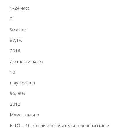
1-24 часа
9
Selector
97,1%
2016
До шести часов
10
Play Fortuna
96,08%
2012
Моментально
В ТОП-10 вошли исключительно безопасные и