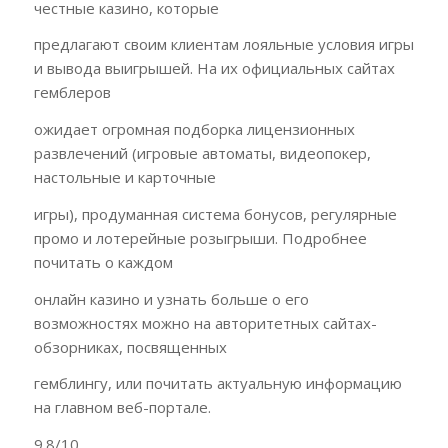
честные казино, которые
предлагают своим клиентам лояльные условия игры
и вывода выигрышей. На их официальных сайтах
гемблеров
ожидает огромная подборка лицензионных
развлечений (игровые автоматы, видеопокер,
настольные и карточные
игры), продуманная система бонусов, регулярные
промо и лотерейные розыгрыши. Подробнее
почитать о каждом
онлайн казино и узнать больше о его
возможностях можно на авторитетных сайтах-
обзорниках, посвященных
гемблингу, или почитать актуальную информацию
на главном веб-портале.
9.8/10