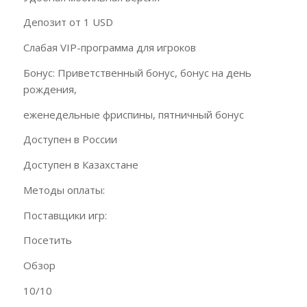
Депозит от 1 USD
Слабая VIP-программа для игроков
Бонус: Приветственный бонус, бонус на день
рождения,
еженедельные фриспины, пятничный бонус
Доступен в России
Доступен в Казахстане
Методы оплаты:
Поставщики игр:
Посетить
Обзор
10/10