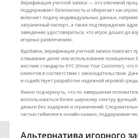
Верификация учетной записи — это ключевой проце
поддерживает безопасность и оберегает как игрок
включает подачу индивидуальных данных, наприме
заграничный паспорт, а также подтверждение адре
заведению удостовериться, что игрок дошел до вз
игорных развлечениях.
Вдобавок, верификация учетной записи помогает 
отмывание денег или использование похищенных б
жесткие стандарты KYC (Know Your Customer), что
клиентов в соответствии с законодательством. Да
и содействует разработке надежной игровой среды
Важно подчеркнуть, что по завершении положител
воспользоваться более широкому спектру функций.
деньги без задержек и ограничений. Следовательн
частью геймплея в онлайн-казино, поддерживая чес
Альтернатива игорного за
Азарт в онлайн гэмблинге без