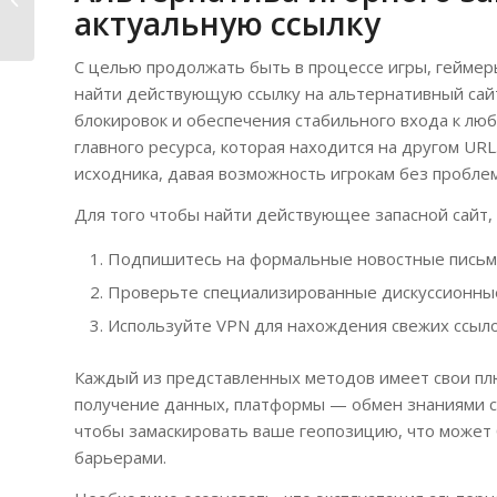
депозитов и ...
актуальную ссылку
С целью продолжать быть в процессе игры, гейме
найти действующую ссылку на альтернативный сай
блокировок и обеспечения стабильного входа к лю
главного ресурса, которая находится на другом UR
исходника, давая возможность игрокам без пробле
Для того чтобы найти действующее запасной сайт,
Подпишитесь на формальные новостные письм
Проверьте специализированные дискуссионные
Используйте VPN для нахождения свежих ссыло
Каждый из представленных методов имеет свои п
получение данных, платформы — обмен знаниями с 
чтобы замаскировать ваше геопозицию, что может 
барьерами.