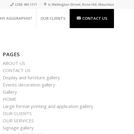
(230) 465 1111
6, Wellington Street, Rose-Hill, Mauritius
HY AGIGRAPHIX?
OUR CLIENTS
CONTACT US
PAGES
ABOUT US
CONTACT US
Display and furniture gallery
Events decoration gallery
Gallery
HOME
Large format printing and application gallery
OUR CLIENTS
OUR SERVICES
Signage gallery