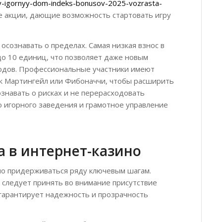
y-igornyy-dom-indeks-bonusov-2025-vozrasta-
е акции, дающие возможность стартовать игру
т осознавать о пределах. Самая низкая взнос в
до 10 единиц, что позволяет даже новым
ходов. Профессиональные участники имеют
ак Мартингейл или Фибоначчи, чтобы расширить
знавать о рисках и не перерасходовать
 игорного заведения и грамотное управление
а в интернет-казино
мо придерживаться ряду ключевым шагам.
 следует принять во внимание присутствие
гарантирует надежность и прозрачность