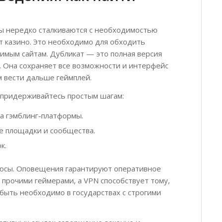
ры нередко сталкиваются с необходимостью
т казино. Это необходимо для обходить
бимым сайтам. Дубликат — это полная версия
L. Она сохраняет все возможности и интерфейс
м вести дальше геймплей.
 придерживайтесь простым шагам:
а гэмблинг-платформы.
 площадки и сообщества.
к.
люсы. Оповещения гарантируют оперативное
прочими геймерами, а VPN способствует тому,
быть необходимо в государствах с строгими