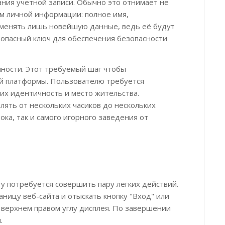
ания учетной записи. Обычно это отнимает не
ем личной информации: полное имя,
именять лишь новейшую данные, ведь её будут
зопасный ключ для обеспечения безопасности
ности. Этот требуемый шаг чтобы
й платформы. Пользователю требуется
х идентичность и место жительства.
лять от нескольких часиков до нескольких
ока, так и самого игорного заведения от
ту потребуется совершить пару легких действий.
ницу веб-сайта и отыскать кнопку "Вход" или
в верхнем правом углу дисплея. По завершении
.