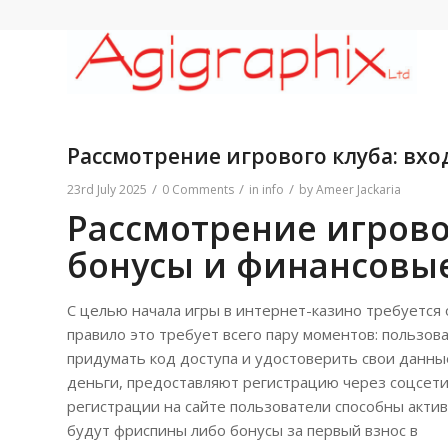
Рассмотрение игрового клуба: вхо
/
/
/
23rd July 2025
0 Comments
in
info
by
Ameer Jackaria
Рассмотрение игровог
бонусы и финансовы
С целью начала игры в интернет-казино требуется 
правило это требует всего пару моментов: пользов
придумать код доступа и удостоверить свои данные
деньги, предоставляют регистрацию через соцсети
регистрации на сайте пользователи способны акти
будут фриспины либо бонусы за первый взнос в