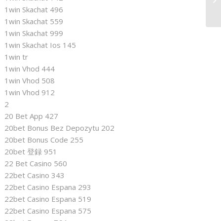
Ca
1win Skachat 496
1win Skachat 559
1win Skachat 999
1win Skachat Ios 145
1win tr
1win Vhod 444
1win Vhod 508
1win Vhod 912
2
20 Bet App 427
20bet Bonus Bez Depozytu 202
20bet Bonus Code 255
20bet 登録 951
22 Bet Casino 560
22bet Casino 343
22bet Casino Espana 293
22bet Casino Espana 519
22bet Casino Espana 575