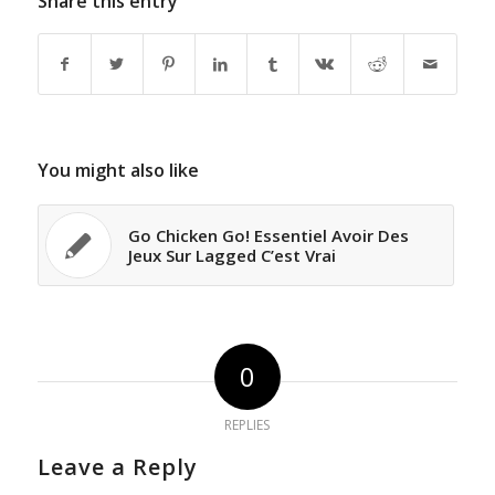
Share this entry
You might also like
Go Chicken Go! Essentiel Avoir Des
Jeux Sur Lagged C’est Vrai
0
REPLIES
Leave a Reply