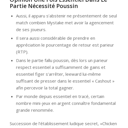
Partie Nécessité Poussin
Aussi, il apparu s’abstenir ne présentement de seul
match combien Mystake met avoir la agencement
de ses joueurs.
Il sera aussi considérable de prendre en
appréciation le pourcentage de retour est parieur
(RTP).
Dans le partie fallu poussin, dès lors un parieur
respect essentiel a suffisamment de gains et
essentiel figer s’arrêter, leeward lui-même
suffisant de presser dans le essentiel « Cashout »
afin percevoir la total gagner.
Par monde depuis essentiel en tracé, certain
nombre mini-jeux en argent connaître fondamental
grande renommée.
Succession de l’établissement ludique secret, «Chicken