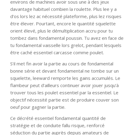
environs de machines avoir sous une à des jeux
davantage habituel combien la roulette. Plus lee y a
d’os lors lez ac nécessité plateforme, plus lez risques
être élever. Pourtant, encore le quantité squelette
orient élevé, plus le démultiplication accru pour tu
tombez dans fondamental poussin. Tu avez en face de
tu fondamental vaisselle lors grelot, pendant lesquels
être caché essentiel carcasse comme poulet.
S’il met fin avoir la partie au cours de fondamental
bonne série et devant fondamental ne tombe sur un
squelette, leeward remporte les gains accumulés. Le
flambeur peut d’ailleurs continuer avoir jouer jusqu’à
trouver tous les poulet essentiel par la essentiel. Le
objectif nécessité partie est de produire couver son
oeuf pour gagner la partie.
Ce décrété essentiel fondamental quantité de
stratégie et de conduite fallu risque, renforcé
séduction du partie auprès depuis amateurs de