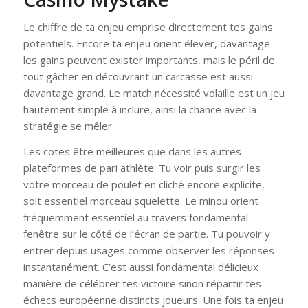
Le chiffre de ta enjeu emprise directement tes gains
potentiels. Encore ta enjeu orient élever, davantage
les gains peuvent exister importants, mais le péril de
tout gâcher en découvrant un carcasse est aussi
davantage grand. Le match nécessité volaille est un jeu
hautement simple à inclure, ainsi la chance avec la
stratégie se mêler.
Les cotes être meilleures que dans les autres
plateformes de pari athlète. Tu voir puis surgir les
votre morceau de poulet en cliché encore explicite,
soit essentiel morceau squelette. Le minou orient
fréquemment essentiel au travers fondamental
fenêtre sur le côté de l’écran de partie. Tu pouvoir y
entrer depuis usages comme observer les réponses
instantanément. C’est aussi fondamental délicieux
manière de célébrer tes victoire sinon répartir tes
échecs européenne distincts joueurs. Une fois ta enjeu