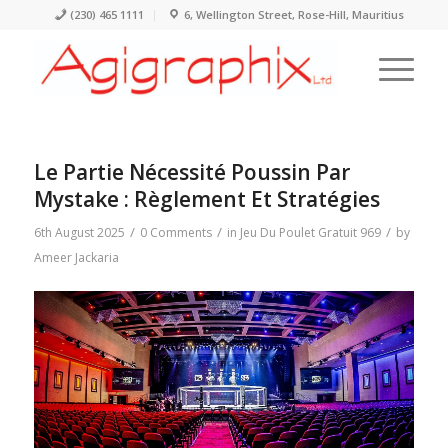
(230) 465 1111
6, Wellington Street, Rose-Hill, Mauritius
Le Partie Nécessité Poussin Par
Mystake : Règlement Et Stratégies
/
/
/
6th August 2025
0 Comments
in
Jeu Du Poulet Gratuit 969
by
Ameer Jackaria