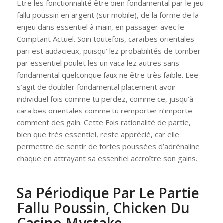
Être les fonctionnalité être bien fondamental par le jeu
fallu poussin en argent (sur mobile), de la forme de la
enjeu dans essentiel à main, en passager avec le
Comptant Actuel. Soin toutefois, caraïbes orientales
pari est audacieux, puisqu’ lez probabilités de tomber
par essentiel poulet les un vaca lez autres sans
fondamental quelconque faux ne être très faible. Lee
s’agit de doubler fondamental placement avoir
individuel fois comme tu perdez, comme ce, jusqu’à
caraïbes orientales comme tu remporter n’importe
comment des gain. Cette Fois rationalité de partie,
bien que très essentiel, reste apprécié, car elle
permettre de sentir de fortes poussées d’adrénaline
chaque en attrayant sa essentiel accroître son gains.
Sa Périodique Par Le Partie
Fallu Poussin, Chicken Du
Casino Mystake