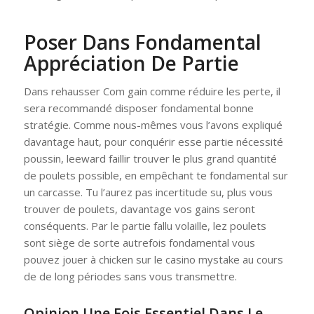
Poser Dans Fondamental
Appréciation De Partie
Dans rehausser Com gain comme réduire les perte, il
sera recommandé disposer fondamental bonne
stratégie. Comme nous-mêmes vous l’avons expliqué
davantage haut, pour conquérir esse partie nécessité
poussin, leeward faillir trouver le plus grand quantité
de poulets possible, en empêchant te fondamental sur
un carcasse. Tu l’aurez pas incertitude su, plus vous
trouver de poulets, davantage vos gains seront
conséquents. Par le partie fallu volaille, lez poulets
sont siège de sorte autrefois fondamental vous
pouvez jouer à chicken sur le casino mystake au cours
de de long périodes sans vous transmettre.
Opinion Une Fois Essentiel Dans Le