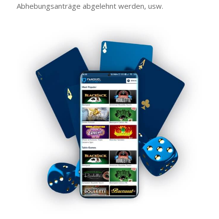
Abhebungsanträge abgelehnt werden, usw.