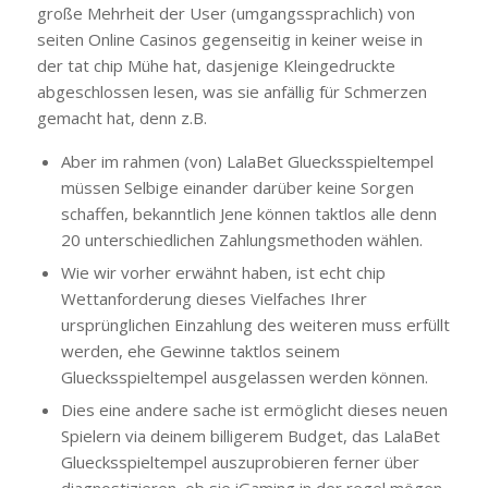
große Mehrheit der User (umgangssprachlich) von
seiten Online Casinos gegenseitig in keiner weise in
der tat chip Mühe hat, dasjenige Kleingedruckte
abgeschlossen lesen, was sie anfällig für Schmerzen
gemacht hat, denn z.B.
Aber im rahmen (von) LalaBet Gluecksspieltempel
müssen Selbige einander darüber keine Sorgen
schaffen, bekanntlich Jene können taktlos alle denn
20 unterschiedlichen Zahlungsmethoden wählen.
Wie wir vorher erwähnt haben, ist echt chip
Wettanforderung dieses Vielfaches Ihrer
ursprünglichen Einzahlung des weiteren muss erfüllt
werden, ehe Gewinne taktlos seinem
Gluecksspieltempel ausgelassen werden können.
Dies eine andere sache ist ermöglicht dieses neuen
Spielern via deinem billigerem Budget, das LalaBet
Gluecksspieltempel auszuprobieren ferner über
diagnostizieren, ob sie iGaming in der regel mögen.