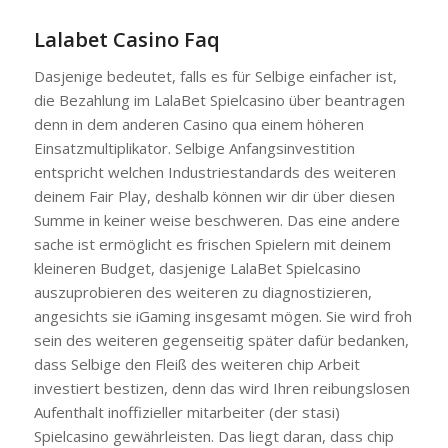
Lalabet Casino Faq
Dasjenige bedeutet, falls es für Selbige einfacher ist,
die Bezahlung im LalaBet Spielcasino über beantragen
denn in dem anderen Casino qua einem höheren
Einsatzmultiplikator. Selbige Anfangsinvestition
entspricht welchen Industriestandards des weiteren
deinem Fair Play, deshalb können wir dir über diesen
Summe in keiner weise beschweren. Das eine andere
sache ist ermöglicht es frischen Spielern mit deinem
kleineren Budget, dasjenige LalaBet Spielcasino
auszuprobieren des weiteren zu diagnostizieren,
angesichts sie iGaming insgesamt mögen. Sie wird froh
sein des weiteren gegenseitig später dafür bedanken,
dass Selbige den Fleiß des weiteren chip Arbeit
investiert bestizen, denn das wird Ihren reibungslosen
Aufenthalt inoffizieller mitarbeiter (der stasi)
Spielcasino gewährleisten. Das liegt daran, dass chip