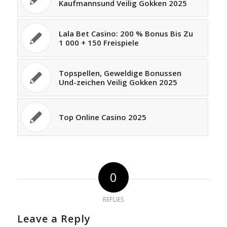
Kaufmannsund Veilig Gokken 2025
Lala Bet Casino: 200 % Bonus Bis Zu
1 000 + 150 Freispiele
Topspellen, Geweldige Bonussen
Und-zeichen Veilig Gokken 2025
Top Online Casino 2025
0
REPLIES
Leave a Reply