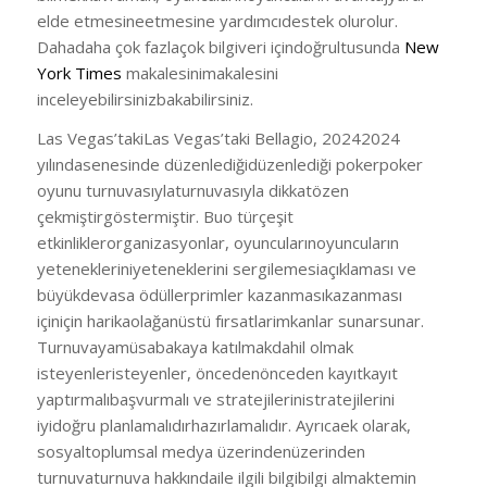
elde etmesineetmesine yardımcıdestek olurolur.
Dahadaha çok fazlaçok bilgiveri içindoğrultusunda
New
York Times
makalesinimakalesini
inceleyebilirsinizbakabilirsiniz.
Las Vegas’takiLas Vegas’taki Bellagio, 20242024
yılındasenesinde düzenlediğidüzenlediği pokerpoker
oyunu turnuvasıylaturnuvasıyla dikkatözen
çekmiştirgöstermiştir. Buo türçeşit
etkinliklerorganizasyonlar, oyuncularınoyuncuların
yetenekleriniyeteneklerini sergilemesiaçıklaması ve
büyükdevasa ödüllerprimler kazanmasıkazanması
içiniçin harikaolağanüstü fırsatlarimkanlar sunarsunar.
Turnuvayamüsabakaya katılmakdahil olmak
isteyenleristeyenler, öncedenönceden kayıtkayıt
yaptırmalıbaşvurmalı ve stratejilerinistratejilerini
iyidoğru planlamalıdırhazırlamalıdır. Ayrıcaek olarak,
sosyaltoplumsal medya üzerindenüzerinden
turnuvaturnuva hakkındaile ilgili bilgibilgi almaktemin