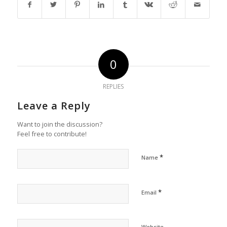
0
REPLIES
Leave a Reply
Want to join the discussion?
Feel free to contribute!
*
Name
*
Email
Website