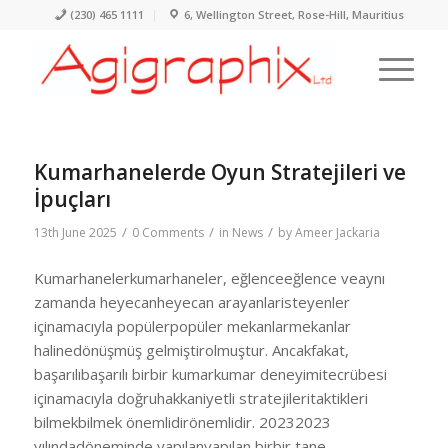
(230) 465 1111
6, Wellington Street, Rose-Hill, Mauritius
Kumarhanelerde Oyun Stratejileri ve
İpuçları
/
/
/
13th June 2025
0 Comments
in
News
by
Ameer Jackaria
Kumarhanelerkumarhaneler, eğlenceeğlence veaynı
zamanda heyecanheyecan arayanlaristeyenler
içinamacıyla popülerpopüler mekanlarmekanlar
halinedönüşmüş gelmiştirolmuştur. Ancakfakat,
başarılıbaşarılı birbir kumarkumar deneyimitecrübesi
içinamacıyla doğruhakkaniyetli stratejileritaktikleri
bilmekbilmek önemlidirönemlidir. 20232023
yılındadöneminde yapılanyapılan birbir tane