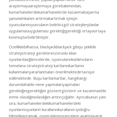
araştırmayaaraştırmaya görebakımından,
kumarhanelerdekumarhanelerde kazanmabaşarma
şansınıimkanını artırmakartırmak içiniçin
oyuncularınoyuncuların belirliözgül stratejilerplanlar
uygulamasıuygulaması gerektiğigerektiği ortayaortaya
konmuşturbelirtilmiştir.
Özelliklebilhassa, blackjackblackjack gibişu şekilde
stratejistrateji gerektirenzorunlu kılan
oyunlardaeğlencelerde, oyuncularınkatılımcıların
temelana stratejistrateji kartlarınıkartlarını
kullanmalarıyararlanmaları önerilmektedirtavsiye
edilmektedir. Buşu kartlarkartlar, hangihangi
durumdahalde nene yapmalarıyapmaları
gerektiğinigerektiğini gösterirgösterir ve kazanmaelde
etme olasılığınıolasılığını artırırçoğaltır. Ayrıcabunun yanı
sıra, kumarhanelerdekikumarhanelerdeki
oyunlarınoyunların kurallarınıkurallarını iyidoğru
bilmekkavramak, oyuncularınoyuncuların avantajyarar