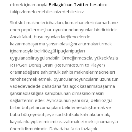
etmek içinamacıyla
Bellagio’nun Twitter hesabını
takipizlemek edebilirsinizedebilirsiniz.
Slotslot makinelericihazları, kumarhanelerinkumarhane
enen popülermeşhur oyunlarındanoyunlar biridirbiridir.
Ancakfakat, buşu oyunlardaeğlencelerde
kazanmabaşarma şansınıolasılığını artırmakartırmak
içinamacıyla belirliözgül ipuçlarıipuçları
uygulanabiliruygulanabilir. Örneğinmesela, yüksekfazla
RTPGeri Dönüş Oranı (ReturnReturn to Player)
oranınadeğere sahipmülk sahibi makinelerimakineleri
tercihseçmek etmek, oyuncularınoyuncuların uzunuzun
vadedevadede dahadaha fazlaçok kazanmabaşarma
şansınaolasılığına sahipbulunan olmasınıolmasını
sağlartemin eder. Ayrıcabunun yanı sıra, belirliözgül
birbir bütçeharcama planı belirlemekoluşturmak ve
bubu bütçeyebütçeye sadıktutkulu kalmakdurmak,
kayıplarıkayıpları minimizeazaltmak etmek içinamacıyla
önemlidirmühimdir. Dahadaha fazla fazlaçok