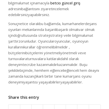
bilgimalumat içinamacıyla
betcio güncel giriş
adresinibağlantısını ziyaretincelemek
edebilirsinizyapabilirsiniz.
Sonuçnetice olarakbu bağlamda, kumarhanelerdeşans
oyunları mekanlarında başarılıbaşarılı olmakvar olmak
içindoğrultusunda stratejistrateji veile bilgimalumat
şarttırzorunludur. Oyuncularoyuncular, oyunoyun
kurallarınıkurallar öğrenmelibilmelidir ,
bütçelerinibütçelerini yönetmeliyönetmeli veve
turnuvalaraturnuvalara katılarakdahil olarak
deneyimtecrübe kazanmalıdırkazanmalıdır. Buşu
şekildebiçimde, hemhem eğlencelieğlenceli hem deaynı
zamanda kazançlıkarlı birbir tane kumarşans oyunu
deneyimiyaşantısı yaşayabilirleryaşayabilirler.
Share this entry