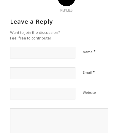
REPLIES
Leave a Reply
Want to join the discussion?
Feel free to contribute!
*
Name
*
Email
Website