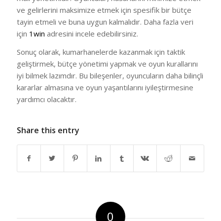
ve gelirlerini maksimize etmek için spesifik bir bütçe
tayin etmeli ve buna uygun kalmalıdır. Daha fazla veri
için
1win
adresini incele edebilirsiniz.
Sonuç olarak, kumarhanelerde kazanmak için taktik
geliştirmek, bütçe yönetimi yapmak ve oyun kurallarını
iyi bilmek lazımdır. Bu bileşenler, oyuncuların daha bilinçli
kararlar almasına ve oyun yaşantılarını iyileştirmesine
yardımcı olacaktır.
Share this entry
0