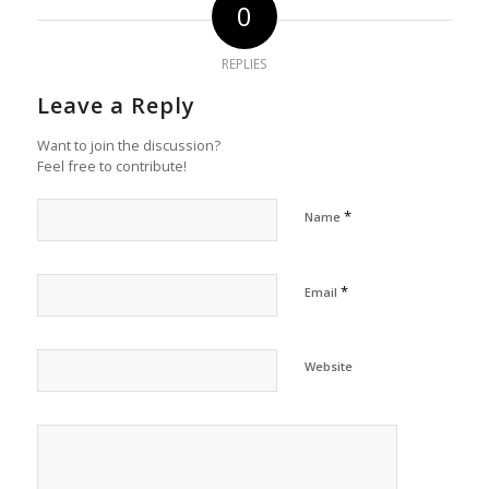
0
REPLIES
Leave a Reply
Want to join the discussion?
Feel free to contribute!
*
Name
*
Email
Website