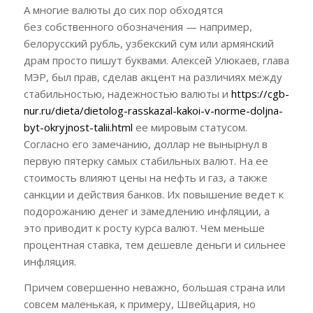
А многие валюты до сих пор обходятся
без собственного обозначения — например,
белорусский рубль, узбекский сум или армянский
драм просто пишут буквами. Алексей Улюкаев, глава
МЭР, был прав, сделав акцент на различиях между
стабильностью, надежностью валюты и
https://cgb-
nur.ru/dieta/dietolog-rasskazal-kakoi-v-norme-doljna-
byt-okryjnost-talii.html
ее мировым статусом.
Согласно его замечанию, доллар не вынырнул в
первую пятерку самых стабильных валют. На ее
стоимость влияют цены на нефть и газ, а также
санкции и действия банков. Их повышение ведет к
подорожанию денег и замедлению инфляции, а
это приводит к росту курса валют. Чем меньше
процентная ставка, тем дешевле деньги и сильнее
инфляция.
Причем совершенно неважно, большая страна или
совсем маленькая, к примеру, Швейцария, но