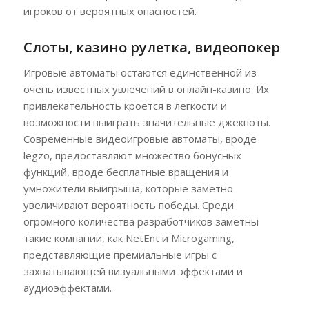
игроков от вероятных опасностей.
Слоты, казино рулетка, видеопокер
Игровые автоматы остаются единственной из
очень известных увлечений в онлайн-казино. Их
привлекательность кроется в легкости и
возможности выиграть значительные джекпоты.
Современные видеоигровые автоматы, вроде
legzo, предоставляют множество бонусных
функций, вроде бесплатные вращения и
умножители выигрыша, которые заметно
увеличивают вероятность победы. Среди
огромного количества разработчиков заметны
такие компании, как NetEnt и Microgaming,
представляющие премиальные игры с
захватывающей визуальными эффектами и
аудиоэффектами.