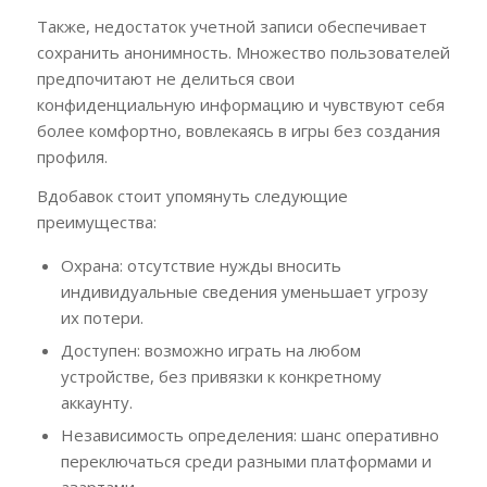
Также, недостаток учетной записи обеспечивает
сохранить анонимность. Множество пользователей
предпочитают не делиться свои
конфиденциальную информацию и чувствуют себя
более комфортно, вовлекаясь в игры без создания
профиля.
Вдобавок стоит упомянуть следующие
преимущества:
Охрана: отсутствие нужды вносить
индивидуальные сведения уменьшает угрозу
их потери.
Доступен: возможно играть на любом
устройстве, без привязки к конкретному
аккаунту.
Независимость определения: шанс оперативно
переключаться среди разными платформами и