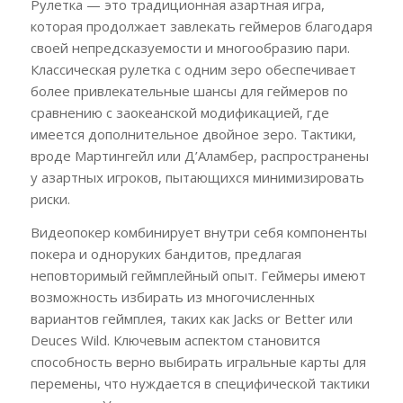
Рулетка — это традиционная азартная игра,
которая продолжает завлекать геймеров благодаря
своей непредсказуемости и многообразию пари.
Классическая рулетка с одним зеро обеспечивает
более привлекательные шансы для геймеров по
сравнению с заокеанской модификацией, где
имеется дополнительное двойное зеро. Тактики,
вроде Мартингейл или Д’Аламбер, распространены
у азартных игроков, пытающихся минимизировать
риски.
Видеопокер комбинирует внутри себя компоненты
покера и одноруких бандитов, предлагая
неповторимый геймплейный опыт. Геймеры имеют
возможность избирать из многочисленных
вариантов геймплея, таких как Jacks or Better или
Deuces Wild. Ключевым аспектом становится
способность верно выбирать игральные карты для
перемены, что нуждается в специфической тактики