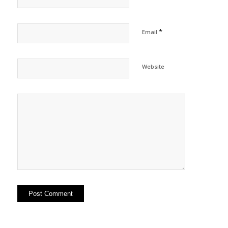
*
Email
Website