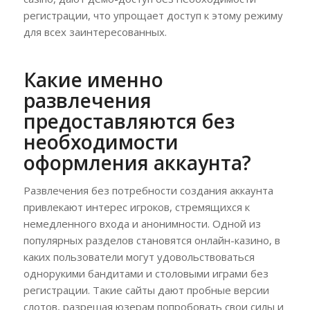
регистрации, что упрощает доступ к этому режиму
для всех заинтересованных.
Какие именно
развлечения
предоставляются без
необходимости
оформления аккаунта?
Развлечения без потребности создания аккаунта
привлекают интерес игроков, стремящихся к
немедленного входа и анонимности. Одной из
популярных разделов становятся онлайн-казино, в
каких пользователи могут удовольствоваться
однорукими бандитами и столовыми играми без
регистрации. Такие сайты дают пробные версии
слотов, разрешая юзерам попробовать свои силы и