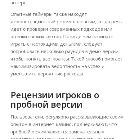
потерь.
Опытные геймеры также находят
демонстрационный режим полезным, когда речь
идет о проверки современных подходов или
оценки свежих слотов. Прежде чем начинать
играть с настоящими деньгами, следует
попробовать несколько раундов в демо-версии,
чтобы понять все нюансы. Такой способ помогает
максимизировать вероятность на успех и
уменьшить вероятные расходы.
Рецензии игроков о
пробной версии
Пользователи, регулярно рассказывающие своим
опытом в интернет-казино, подчеркивают, что
пробный режим является замечательным
средством для начинающих игроков. Он дает