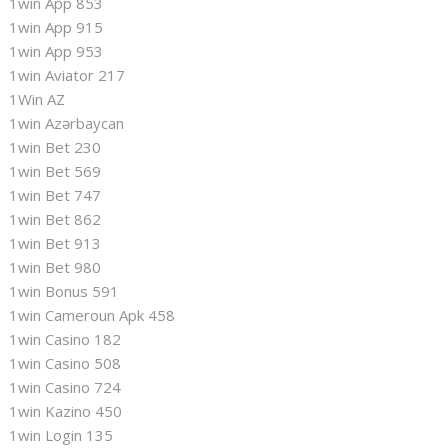
1win App 853
1win App 915
1win App 953
1win Aviator 217
1Win AZ
1win Azərbaycan
1win Bet 230
1win Bet 569
1win Bet 747
1win Bet 862
1win Bet 913
1win Bet 980
1win Bonus 591
1win Cameroun Apk 458
1win Casino 182
1win Casino 508
1win Casino 724
1win Kazino 450
1win Login 135