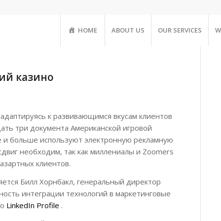
HOME
ABOUT US
OUR SERVICES
W
ий казино
 адаптируясь к развивающимся вкусам клиентов
ать три документа Американской игровой
ше и больше используют электронную рекламную
 сдвиг необходим, так как миллениалы и Zoomers
азартных клиентов.
яется Билл Хорнбакл, генеральный директор
нность интеграции технологий в маркетинговые
го
LinkedIn Profile
.