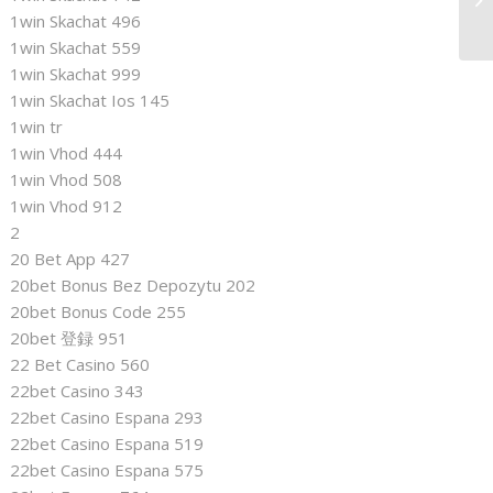
on
1win Skachat 496
1win Skachat 559
1win Skachat 999
1win Skachat Ios 145
1win tr
1win Vhod 444
1win Vhod 508
1win Vhod 912
2
20 Bet App 427
20bet Bonus Bez Depozytu 202
20bet Bonus Code 255
20bet 登録 951
22 Bet Casino 560
22bet Casino 343
22bet Casino Espana 293
22bet Casino Espana 519
22bet Casino Espana 575