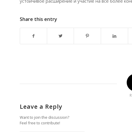
устойчивое расширение и участие на все более ко
Share this entry
R
Leave a Reply
Want to join the discussion?
Feel free to contribute!