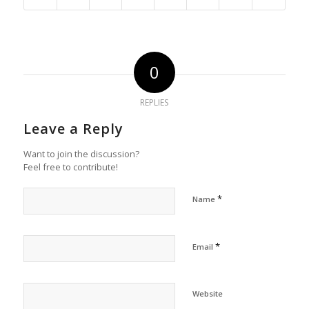
0
REPLIES
Leave a Reply
Want to join the discussion?
Feel free to contribute!
*
Name
*
Email
Website