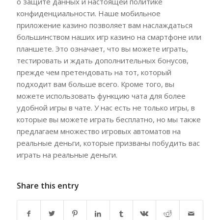
о защите данных и настоящей политике
конфиденциальности. Наше мобильное
приложение казино позволяет вам наслаждаться
большинством наших игр казино на смартфоне или
планшете. Это означает, что вы можете играть,
тестировать и ждать дополнительных бонусов,
прежде чем претендовать на тот, который
подходит вам больше всего. Кроме того, вы
можете использовать функцию чата для более
удобной игры в чате. У нас есть не только игры, в
которые вы можете играть бесплатно, но мы также
предлагаем множество игровых автоматов на
реальные деньги, которые призваны побудить вас
играть на реальные деньги.
Share this entry