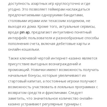
доступность азартных игр круглосуточно и где
угодно. Это позволяет геймерам наслаждаться
предпочитаемыми однорукими бандитами,
столовыми играми или техасским холдемом, не
выходя из дома. Кроме того, актуальные сервисы,
вроде
pin ap
, предлагают интуитивно понятный
интерфейс пользователя и разнообразные способы
пополнения счета, включая дебетовые карты и
онлайн-кошельки.
Также ключевой чертой интернет-казино является
присутствие выгодных вознаграждений и
промоакций. Новички имеют возможность получать
начальные бонусы, которые увеличивают их
стартовый капитал, а постоянные игроки получают
возможность участвовать в лояльных программах с
возвратом средств и фриспинами. Следует
заметить, что значительное количество онлайн-
казино устраивают регулярные турниры с