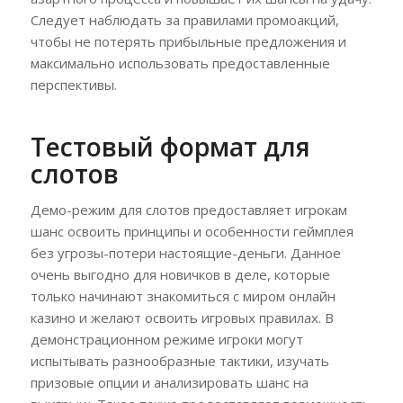
Следует наблюдать за правилами промоакций,
чтобы не потерять прибыльные предложения и
максимально использовать предоставленные
перспективы.
Тестовый формат для
слотов
Демо-режим для слотов предоставляет игрокам
шанс освоить принципы и особенности геймплея
без угрозы-потери настоящие-деньги. Данное
очень выгодно для новичков в деле, которые
только начинают знакомиться с миром онлайн
казино и желают освоить игровых правилах. В
демонстрационном режиме игроки могут
испытывать разнообразные тактики, изучать
призовые опции и анализировать шанс на