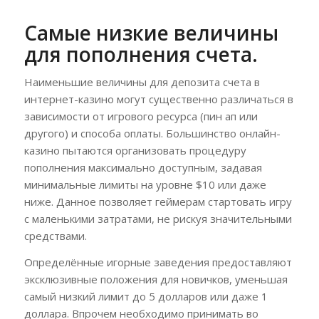
Самые низкие величины
для пополнения счета.
Наименьшие величины для депозита счета в
интернет-казино могут существенно различаться в
зависимости от игрового ресурса (пин ап или
другого) и способа оплаты. Большинство онлайн-
казино пытаются организовать процедуру
пополнения максимально доступным, задавая
минимальные лимиты на уровне $10 или даже
ниже. Данное позволяет геймерам стартовать игру
с маленькими затратами, не рискуя значительными
средствами.
Определённые игорные заведения предоставляют
эксклюзивные положения для новичков, уменьшая
самый низкий лимит до 5 долларов или даже 1
доллара. Впрочем необходимо принимать во