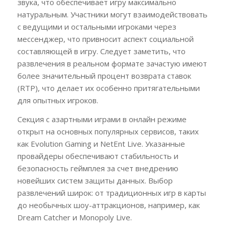
звука, что обеспечивает игру максимально
натуральным. Участники могут взаимодействовать
с ведущими и остальными игроками через
мессенджер, что привносит аспект социальной
составляющей в игру. Следует заметить, что
развлечения в реальном формате зачастую имеют
более значительный процент возврата ставок
(RTP), что делает их особенно притягательными
для опытных игроков.
Секция с азартными играми в онлайн режиме
открыт на основных популярных сервисов, таких
как Evolution Gaming и NetEnt Live. Указанные
провайдеры обеспечивают стабильность и
безопасность геймплея за счет внедрению
новейших систем защиты данных. Выбор
развлечений широк: от традиционных игр в карты
до необычных шоу-аттракционов, например, как
Dream Catcher и Monopoly Live.