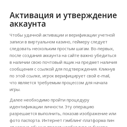
Активация и утверждение
аккаунта
Чтобы удачной активации и верификации учетной
записи в виртуальном казино, геймеру следует
следовать нескольким простым шагам. Во-первых,
после создания аккаунта на сайте важно убедиться
в наличии свою почтовый ящик на предмет наличия
сообщения с ссылкой для подтверждения. Кликнув
по этой ссылке, игрок верифицирует свой e-mail,
что является требуемым процессом для начала
игры.
Далее необходимо пройти процедуру
идентификации личности. Эту операцию
разрешается выполнить, показав изображение или
фото паспорта. Интернет гэмблинг-платформа пин
ап казино обычно просит необходимые бумаги: