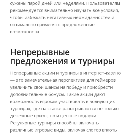
сужены парой дней или неделями. Пользователям
рекомендуется внимательно изучать все условия,
чтобы избежать негативных неожиданностей и
оптимально применять предложенные
возможности.
Непрерывные
предложения и турниры
Непрерывные акции и турниры в интернет-казино
— это замечательная перспектива для геймеров
увеличить свои шансы на победу и приобрести
дополнительные бонусы. Такие акции дают
возможность игрокам участвовать в волнующих
турнирах, где на ставке разыгрываются не только
денежные призы, но и ценные подарки.
Регулярные турниры способны включать
различные игровые виды, включая слотов вплоть