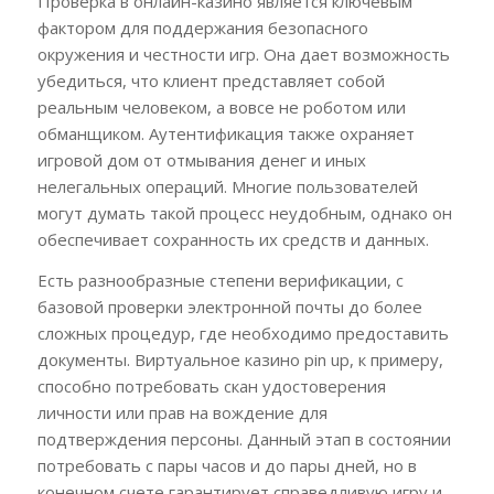
Проверка в онлайн-казино является ключевым
фактором для поддержания безопасного
окружения и честности игр. Она дает возможность
убедиться, что клиент представляет собой
реальным человеком, а вовсе не роботом или
обманщиком. Аутентификация также охраняет
игровой дом от отмывания денег и иных
нелегальных операций. Многие пользователей
могут думать такой процесс неудобным, однако он
обеспечивает сохранность их средств и данных.
Есть разнообразные степени верификации, с
базовой проверки электронной почты до более
сложных процедур, где необходимо предоставить
документы. Виртуальное казино pin up, к примеру,
способно потребовать скан удостоверения
личности или прав на вождение для
подтверждения персоны. Данный этап в состоянии
потребовать с пары часов и до пары дней, но в
конечном счете гарантирует справедливую игру и