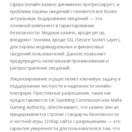
Сфера онлайн-казино динамично прогрессирует, и
проблема охраны сведений становится все более
актуальным. Кодирование сведений — это
основной компонент в гарантировании
безопасности. Модные казино, вроде pin up,
внедряют техники, вроде SSL (Secure Socket Layer),
для охраны индивидуальных и финансовых
сведений пользователей. Данное позволяет
предупредить нелегальный проникновение и
распространение сведений.
Лицензирование осуществляет ключевую задачу в
поддержании честности и надежности онлайн-
платформ. Престижные разрешения, такие как
предоставляются UK Gambling Commission или Malta
Gaming Authority, обеспечивают, что казино пин ап
придерживается строгие стандарты безопасности
и честной игры. Отбор сайта с разрешением — это
гарантия уверенности для пользователя в том, что