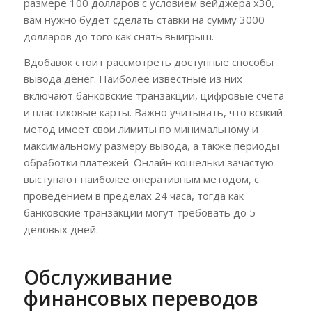
размере 100 долларов с условием вейджера x30,
вам нужно будет сделать ставки на сумму 3000
долларов до того как снять выигрыш.
Вдобавок стоит рассмотреть доступные способы
вывода денег. Наиболее известные из них
включают банковские транзакции, цифровые счета
и пластиковые карты. Важно учитывать, что всякий
метод имеет свои лимиты по минимальному и
максимальному размеру вывода, а также периоды
обработки платежей. Онлайн кошельки зачастую
выступают наиболее оперативным методом, с
проведением в пределах 24 часа, тогда как
банковские транзакции могут требовать до 5
деловых дней.
Обслуживание
финансовых переводов