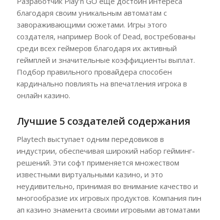
Разработчик Play’n GO ещё достоин интереса
благодаря своим уникальным автоматам с
завораживающими сюжетами. Игры этого
создателя, например Book of Dead, востребованы
среди всех геймеров благодаря их активный
геймплей и значительные коэффициенты выплат.
Подбор правильного провайдера способен
кардинально повлиять на впечатления игрока в
онлайн казино.
Лучшие 5 создателей содержания
Playtech выступает одним передовиков в
индустрии, обеспечивая широкий набор гейминг-
решений. Эти софт применяется множеством
известными виртуальными казино, и это
неудивительно, принимая во внимание качество и
многообразие их игровых продуктов. Компания пин
ап казино знаменита своими игровыми автоматами