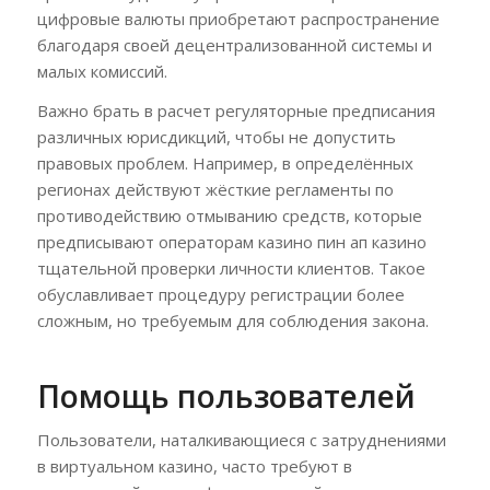
цифровые валюты приобретают распространение
благодаря своей децентрализованной системы и
малых комиссий.
Важно брать в расчет регуляторные предписания
различных юрисдикций, чтобы не допустить
правовых проблем. Например, в определённых
регионах действуют жёсткие регламенты по
противодействию отмыванию средств, которые
предписывают операторам казино пин ап казино
тщательной проверки личности клиентов. Такое
обуславливает процедуру регистрации более
сложным, но требуемым для соблюдения закона.
Помощь пользователей
Пользователи, наталкивающиеся с затруднениями
в виртуальном казино, часто требуют в