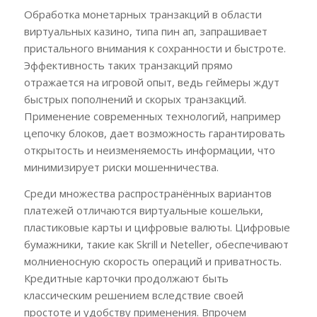
Обработка монетарных транзакций в области
виртуальных казино, типа пин ап, запрашивает
пристального внимания к сохранности и быстроте.
Эффективность таких транзакций прямо
отражается на игровой опыт, ведь геймеры ждут
быстрых пополнений и скорых транзакций.
Применение современных технологий, например
цепочку блоков, дает возможность гарантировать
открытость и неизменяемость информации, что
минимизирует риски мошенничества.
Среди множества распространённых вариантов
платежей отличаются виртуальные кошельки,
пластиковые карты и цифровые валюты. Цифровые
бумажники, такие как Skrill и Neteller, обеспечивают
молниеносную скорость операций и приватность.
Кредитные карточки продолжают быть
классическим решением вследствие своей
простоте и удобству применения. Впрочем