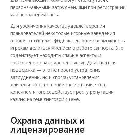
первоначальными затруднениями при регистрации
или пополнении счета.
Для увеличения качества удовлетворения
пользователей некоторые игорные заведения
внедряют системы фидбэка, дающие возможность
игрокам делиться мнением о работе саппорта. Это
содействует находить слабые аспекты и
совершенствовать уровень услуг. Действенная
поддержка — это не просто устранение
затруднений, но и способ установления
длительных отношений с клиентами, что в
конечном итоге содействует росту репутации
казино на гемблинговой сцене.
Охрана данных и
лицензирование