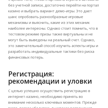
без учетной записи, достаточно перейти на портал
казино и выбрать вариант демо-игры. Это дает
шанс опробовать разнообразные игровые
механизмы и выяснить, какие из этих механик
наиболее интересны. Однако стоит помнить, что в
тестовом режиме призы также виртуальны и не
могут быть выведены на реальный счет. Однако,
это замечательный способ изучить аспекты игры и
разработать индивидуальные тактики без риска
финансовых потерь.
Регистрация:
рекомендации и уловки
С целью успешно осуществить регистрацию в
интернет-казино, необходимо принять во
внимание несколько ключевых моментов. Прежде
всего, всегда убедитесь в наличии разрешения