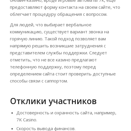
предоставляют форму контакта на своем сайте, что
облегчает процедуру обращения с вопросом.
Для людей, что выбирает вербальное
коммуникацию, существует вариант звонка на
горячую линию. Такой подход позволяет вам
напрямую решить возникшие затруднения с
представителем службы поддержки. Следует
отметить, что не все казино предлагают
телефонную поддержку, поэтому перед
определением сайта стоит проверить доступные
способы связи с саппортом.
Отклики участников
Достоверность и охранность сайта, например,
7K Casino.
Скорость вывода финансов.