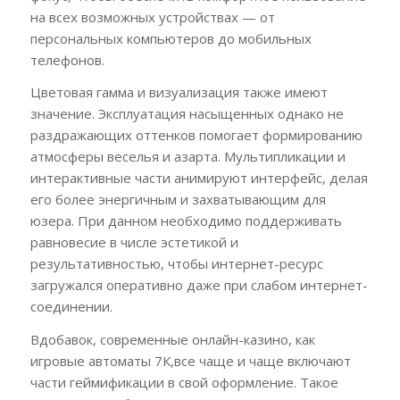
на всех возможных устройствах — от
персональных компьютеров до мобильных
телефонов.
Цветовая гамма и визуализация также имеют
значение. Эксплуатация насыщенных однако не
раздражающих оттенков помогает формированию
атмосферы веселья и азарта. Мультипликации и
интерактивные части анимируют интерфейс, делая
его более энергичным и захватывающим для
юзера. При данном необходимо поддерживать
равновесие в числе эстетикой и
результативностью, чтобы интернет-ресурс
загружался оперативно даже при слабом интернет-
соединении.
Вдобавок, современные онлайн-казино, как
игровые автоматы 7К,все чаще и чаще включают
части геймификации в свой оформление. Такое