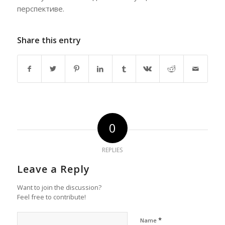
перспективе.
Share this entry
0
REPLIES
Leave a Reply
Want to join the discussion?
Feel free to contribute!
*
Name