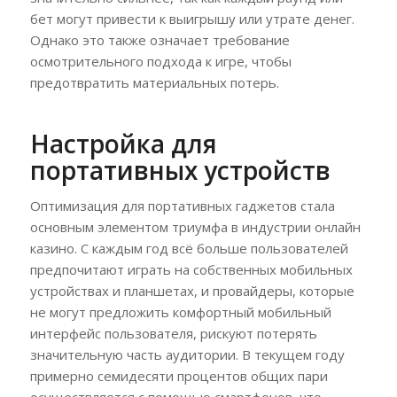
бет могут привести к выигрышу или утрате денег.
Однако это также означает требование
осмотрительного подхода к игре, чтобы
предотвратить материальных потерь.
Настройка для
портативных устройств
Оптимизация для портативных гаджетов стала
основным элементом триумфа в индустрии онлайн
казино. С каждым год всё больше пользователей
предпочитают играть на собственных мобильных
устройствах и планшетах, и провайдеры, которые
не могут предложить комфортный мобильный
интерфейс пользователя, рискуют потерять
значительную часть аудитории. В текущем году
примерно семидесяти процентов общих пари
осуществляется с помощью смартфонов, что