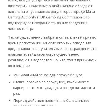
платформы. Надежные онлайн-казино обладают
лицензии от уважаемых регуляторов, вроде Malta
Gaming Authority и UK Gambling Commission. Это
подтверждает сохранность ваших сведений и
честность игр.
Также существенно выбрать оптимальный приз во
время регистрации. Многие игорных заведений
предоставляют вступительные вознаграждения, но
правила их вэйджера могут существенно
различаться. Следовательно, что стоит принимать
во внимание:
Минимальный взнос для запуска бонуса.
Ставка (правило по прокрутке), какой может
варьироваться от двадцати раз до пятидесяти
раз.
Период действия премии — в большинстве