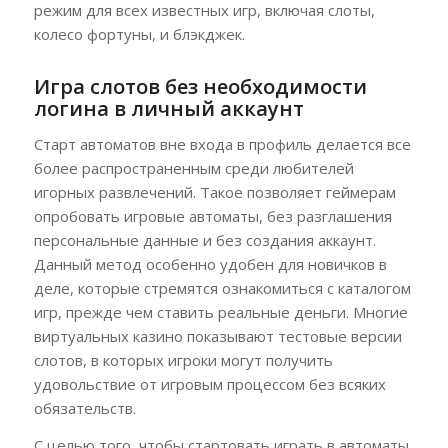
режим для всех известных игр, включая слоты,
колесо фортуны, и блэкджек.
Игра слотов без необходимости
логина в личный аккаунт
Старт автоматов вне входа в профиль делается все
более распространенным среди любителей
игорных развлечений. Такое позволяет геймерам
опробовать игровые автоматы, без разглашения
персональные данные и без создания аккаунт.
Данный метод особенно удобен для новичков в
деле, которые стремятся ознакомиться с каталогом
игр, прежде чем ставить реальные деньги. Многие
виртуальных казино показывают тестовые версии
слотов, в которых игроки могут получить
удовольствие от игровым процессом без всяких
обязательств.
С целью того, чтобы стартовать играть в автоматы