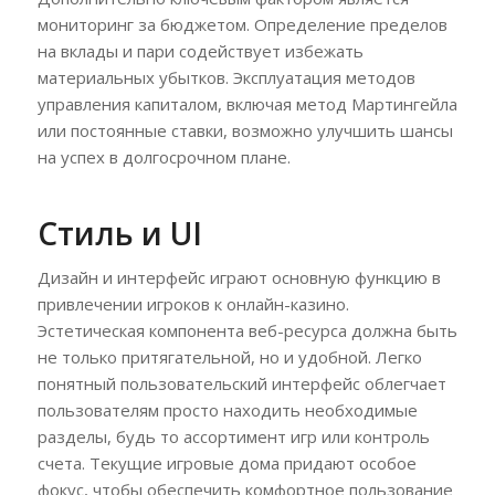
мониторинг за бюджетом. Определение пределов
на вклады и пари содействует избежать
материальных убытков. Эксплуатация методов
управления капиталом, включая метод Мартингейла
или постоянные ставки, возможно улучшить шансы
на успех в долгосрочном плане.
Стиль и UI
Дизайн и интерфейс играют основную функцию в
привлечении игроков к онлайн-казино.
Эстетическая компонента веб-ресурса должна быть
не только притягательной, но и удобной. Легко
понятный пользовательский интерфейс облегчает
пользователям просто находить необходимые
разделы, будь то ассортимент игр или контроль
счета. Текущие игровые дома придают особое
фокус, чтобы обеспечить комфортное пользование