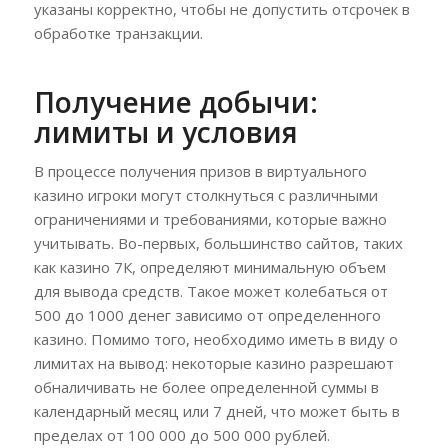
указаны корректно, чтобы не допустить отсрочек в
обработке транзакции.
Получение добычи:
лимиты и условия
В процессе получения призов в виртуального
казино игроки могут столкнуться с различными
ограничениями и требованиями, которые важно
учитывать. Во-первых, большинство сайтов, таких
как казино 7К, определяют минимальную объем
для вывода средств. Такое может колебаться от
500 до 1000 денег зависимо от определенного
казино. Помимо того, необходимо иметь в виду о
лимитах на вывод: некоторые казино разрешают
обналичивать не более определенной суммы в
календарный месяц или 7 дней, что может быть в
пределах от 100 000 до 500 000 рублей.