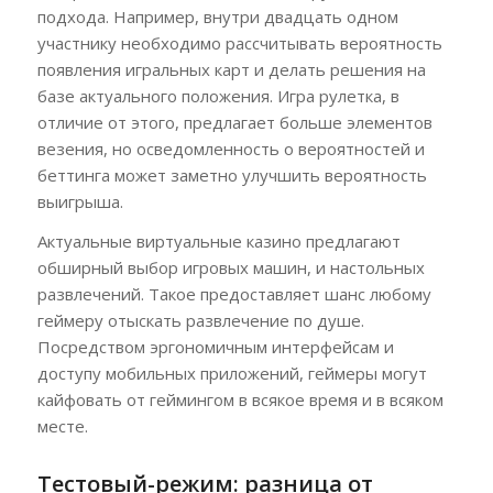
подхода. Например, внутри двадцать одном
участнику необходимо рассчитывать вероятность
появления игральных карт и делать решения на
базе актуального положения. Игра рулетка, в
отличие от этого, предлагает больше элементов
везения, но осведомленность о вероятностей и
беттинга может заметно улучшить вероятность
выигрыша.
Актуальные виртуальные казино предлагают
обширный выбор игровых машин, и настольных
развлечений. Такое предоставляет шанс любому
геймеру отыскать развлечение по душе.
Посредством эргономичным интерфейсам и
доступу мобильных приложений, геймеры могут
кайфовать от геймингом в всякое время и в всяком
месте.
Тестовый-режим: разница от