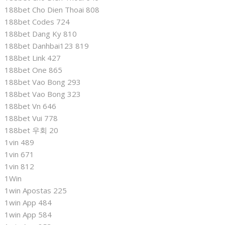
188bet Cho Dien Thoai 808
188bet Codes 724
188bet Dang Ky 810
188bet Danhbai123 819
188bet Link 427
188bet One 865
188bet Vao Bong 293
188bet Vao Bong 323
188bet Vn 646
188bet Vui 778
188bet 우회 20
1vin 489
1vin 671
1vin 812
1Win
1win Apostas 225
1win App 484
1win App 584