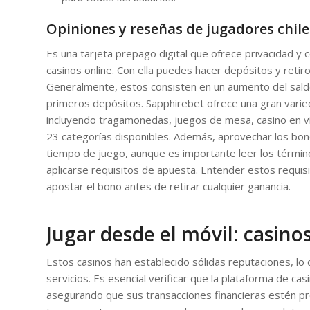
Opiniones y reseñas de jugadores chil
Es una tarjeta prepago digital que ofrece privacidad y 
casinos online. Con ella puedes hacer depósitos y retir
Generalmente, estos consisten en un aumento del saldo
primeros depósitos. Sapphirebet ofrece una gran vari
incluyendo tragamonedas, juegos de mesa, casino en vi
23 categorías disponibles. Además, aprovechar los bon
tiempo de juego, aunque es importante leer los términ
aplicarse requisitos de apuesta. Entender estos requis
apostar el bono antes de retirar cualquier ganancia.
Jugar desde el móvil: casino
Estos casinos han establecido sólidas reputaciones, lo
servicios. Es esencial verificar que la plataforma de c
asegurando que sus transacciones financieras estén pro