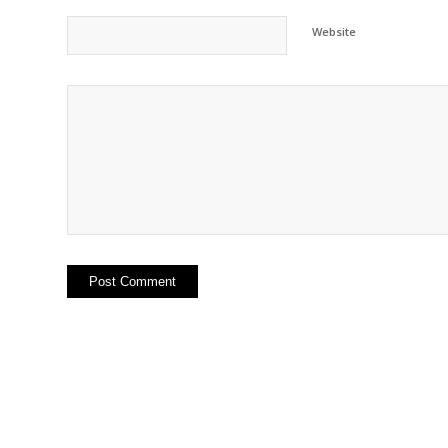
Website