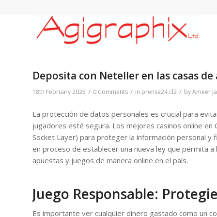
Deposita con Neteller en las casas de
/
/
/
18th February 2025
0 Comments
in
prensa24.cl2
by
Ameer Ja
La protección de datos personales es crucial para evita
jugadores esté segura. Los mejores casinos online en Ch
Socket Layer) para proteger la información personal y f
en proceso de establecer una nueva ley que permita a 
apuestas y juegos de manera online en el país.
Juego Responsable: Protegie
Es importante ver cualquier dinero gastado como un cos