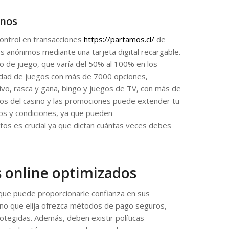
enos
control en transacciones
https://partamos.cl/
de
os anónimos mediante una tarjeta digital recargable.
 de juego, que varía del 50% al 100% en los
edad de juegos con más de 7000 opciones,
vo, rasca y gana, bingo y juegos de TV, con más de
os del casino y las promociones puede extender tu
os y condiciones, ya que pueden
itos es crucial ya que dictan cuántas veces debes
s online optimizados
 que puede proporcionarle confianza en sus
asino que elija ofrezca métodos de pago seguros,
tegidas. Además, deben existir políticas