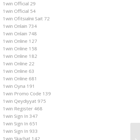
1win Official 29
1win Official 54
1win Ofitsialnii Sait 72
1win Onlain 734
1win Onlain 748
1win Online 127
1win Online 158
1win Online 182
1win Online 22
1win Online 63
1win Online 681
1win Oyna 191
1win Promo Code 139
1win Qeydiyyat 975
1win Register 468
1win Sign In 347
1win Sign In 651
1win Sign In 933
Эв
1win Skachat 142