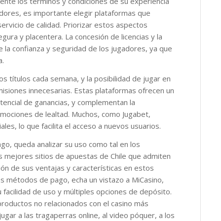
te los términos y condiciones de su experiencia
adores, es importante elegir plataformas que
rvicio de calidad. Priorizar estos aspectos
gura y placentera. La concesión de licencias y la
e la confianza y seguridad de los jugadores, ya que
a.
s títulos cada semana, y la posibilidad de jugar en
misiones innecesarias. Estas plataformas ofrecen un
tencial de ganancias, y complementan la
romociones de lealtad. Muchos, como Jugabet,
ales, lo que facilita el acceso a nuevos usuarios.
o, queda analizar su uso como tal en los
s mejores sitios de apuestas de Chile que admiten
n de sus ventajas y características en estos
es métodos de pago, echa un vistazo a MiCasino,
u facilidad de uso y múltiples opciones de depósito.
productos no relacionados con el casino más
gar a las tragaperras online, al video póquer, a los