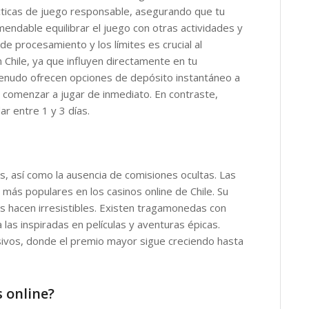
cticas de juego responsable, asegurando que tu
ndable equilibrar el juego con otras actividades y
e procesamiento y los límites es crucial al
 Chile, ya que influyen directamente en tu
menudo ofrecen opciones de depósito instantáneo a
comenzar a jugar de inmediato. En contraste,
ar entre 1 y 3 días.
s, así como la ausencia de comisiones ocultas. Las
más populares en los casinos online de Chile. Su
as hacen irresistibles. Existen tragamonedas con
 las inspiradas en películas y aventuras épicas.
vos, donde el premio mayor sigue creciendo hasta
s online?