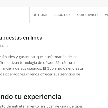
HOME
ABOUT US
OUR SERVICES
W
 apuestas en línea
ckaria
r fraudes y garantizar que la información de los
ile utilizan tecnología de cifrado SSL (Secure
inanciera de sus usuarios. El Gobierno chileno está
los operadores chilenos ofrecer sus servicios de
ndo tu experiencia
to de entretenimiento, en lugar de una inversión.