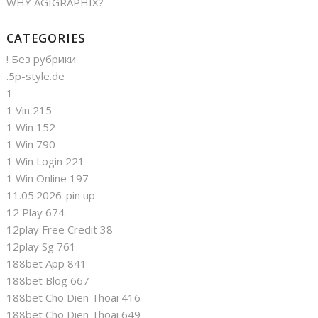
WHY AGIGRAPHIX?
CATEGORIES
! Без рубрики
.5p-style.de
1
1 Vin 215
1 Win 152
1 Win 790
1 Win Login 221
1 Win Online 197
11.05.2026-pin up
12 Play 674
12play Free Credit 38
12play Sg 761
188bet App 841
188bet Blog 667
188bet Cho Dien Thoai 416
188bet Cho Dien Thoai 649