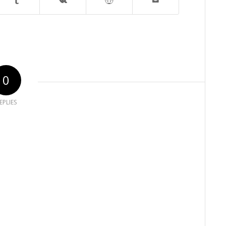
0
EPLIES