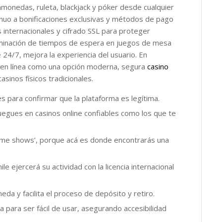
amonedas, ruleta, blackjack y póker desde cualquier
inuo a bonificaciones exclusivas y métodos de pago
s internacionales y cifrado SSL para proteger
eliminación de tiempos de espera en juegos de mesa
 24/7, mejora la experiencia del usuario. En
os en línea como una opción moderna, segura
casino
sinos físicos tradicionales.
es para confirmar que la plataforma es legítima.
juegues en casinos online confiables como los que te
game shows’, porque acá es donde encontrarás una
e ejercerá su actividad con la licencia internacional
da y facilita el proceso de depósito y retiro.
 para ser fácil de usar, asegurando accesibilidad