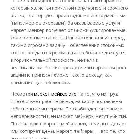
сессии. Ликвидность это очень важный параметр,
который является причиной популярности срочного
рынка, где торгуют производными инструментами
(например фьючерсами). За оказываемые услуги
маркет-мейкер получает от биржи фиксированные
комиссионные выплаты. Наниматель ставит перед
такими игроками задачу – обеспечения спокойных
торгов, когда котировки активов больше движутся
в горизонтальной плоскости, нежели в
вертикальной. Резкие просадки или взрывной рост
акций не приносят бирже такого дохода, как
движение цен в боковике.
Несмотря
маркет мейкер это
на то, что их труд
способствует работе рынка, на карту поставлены
собственные интересы. Без соблюдения правила
непрерывности цен маркет-мейкеры несут убытки.
По аналогии с маркет-мейкерами, теми, кто делает
или котирует цены, маркет-тейкеры — это те, кто
принимает цены.