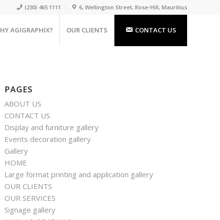
(230) 465 1111
6, Wellington Street, Rose-Hill, Mauritius
HY AGIGRAPHIX?
OUR CLIENTS
CONTACT US
PAGES
ABOUT US
CONTACT US
Display and furniture gallery
Events decoration gallery
Gallery
HOME
Large format printing and application gallery
OUR CLIENTS
OUR SERVICES
Signage gallery