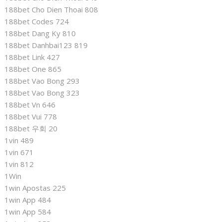
188bet Cho Dien Thoai 808
188bet Codes 724
188bet Dang Ky 810
188bet Danhbai123 819
188bet Link 427
188bet One 865
188bet Vao Bong 293
188bet Vao Bong 323
188bet Vn 646
188bet Vui 778
188bet 우회 20
1vin 489
1vin 671
1vin 812
1Win
1win Apostas 225
1win App 484
1win App 584