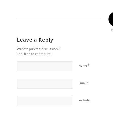
R
Leave a Reply
Want to join the discussion?
Feel free to contribute!
*
Name
*
Email
Website