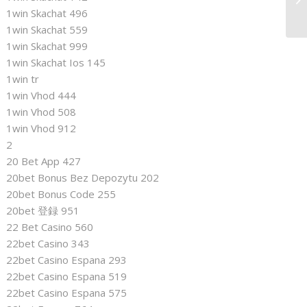
Uy
1win Skachat 496
1win Skachat 559
1win Skachat 999
1win Skachat Ios 145
1win tr
1win Vhod 444
1win Vhod 508
1win Vhod 912
2
20 Bet App 427
20bet Bonus Bez Depozytu 202
20bet Bonus Code 255
20bet 登録 951
22 Bet Casino 560
22bet Casino 343
22bet Casino Espana 293
22bet Casino Espana 519
22bet Casino Espana 575