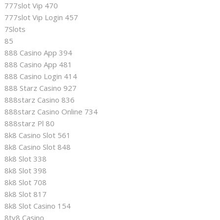
777slot Vip 470
777slot Vip Login 457
7Slots
85
888 Casino App 394
888 Casino App 481
888 Casino Login 414
888 Starz Casino 927
888starz Casino 836
888starz Casino Online 734
888starz Pl 80
8k8 Casino Slot 561
8k8 Casino Slot 848
8k8 Slot 338
8k8 Slot 398
8k8 Slot 708
8k8 Slot 817
8k8 Slot Casino 154
8ty8 Casino