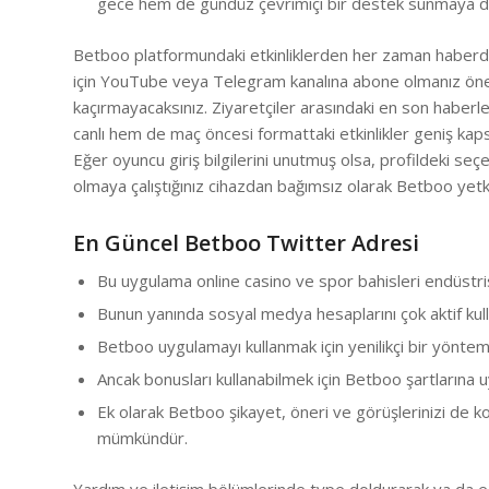
gece hem de gündüz çevrimiçi bir destek sunmaya 
Betboo platformundaki etkinliklerden her zaman haberdar 
için YouTube veya Telegram kanalına abone olmanız öneril
kaçırmayacaksınız. Ziyaretçiler arasındaki en son haberle
canlı hem de maç öncesi formattaki etkinlikler geniş kaps
Eğer oyuncu giriş bilgilerini unutmuş olsa, profildeki seçen
olmaya çalıştığınız cihazdan bağımsız olarak Betboo yet
En Güncel Betboo Twitter Adresi
Bu uygulama online casino ve spor bahisleri endüstris
Bunun yanında sosyal medya hesaplarını çok aktif kulla
Betboo uygulamayı kullanmak için yenilikçi bir yöntem 
Ancak bonusları kullanabilmek için Betboo şartlarına
Ek olarak Betboo şikayet, öneri ve görüşlerinizi de k
mümkündür.
Yardım ve iletişim bölümlerinde type doldurarak ya da 