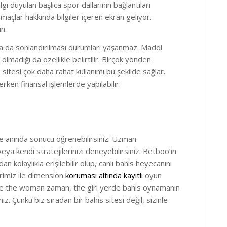
i duyulan başlıca spor dallarının bağlantıları
maçlar hakkında bilgiler içeren ekran geliyor.
in.
ya da sonlandırılması durumları yaşanmaz. Maddi
olmadığı da özellikle belirtilir. Birçok yönden
tesi çok daha rahat kullanımı bu şekilde sağlar.
rken finansal işlemlerde yapılabilir.
r ve anında sonucu öğrenebilirsiniz. Uzman
veya kendi stratejilerinizi deneyebilirsiniz. Betboo’in
 kolaylıkla erişilebilir olup, canlı bahis heyecanını
rimiz ile dimension
koruması altında kayıtlı
oyun
ile the woman zaman, the girl yerde bahis oynamanın
iz. Çünkü biz sıradan bir bahis sitesi değil, sizinle