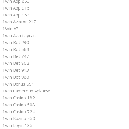
1win App 853
1win App 915
1win App 953
1win Aviator 217
1Win AZ
1win Azərbaycan
1win Bet 230
1win Bet 569
1win Bet 747
1win Bet 862
1win Bet 913
1win Bet 980
1win Bonus 591
1win Cameroun Apk 458
1win Casino 182
1win Casino 508
1win Casino 724
1win Kazino 450
1win Login 135