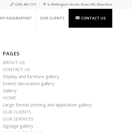
(230) 465 1111
6, Wellington Street, Rose-Hill, Mauritius
HY AGIGRAPHIX?
OUR CLIENTS
CONTACT US
PAGES
ABOUT US
CONTACT US
Display and furniture gallery
Events decoration gallery
Gallery
HOME
Large format printing and application gallery
OUR CLIENTS
OUR SERVICES
Signage gallery