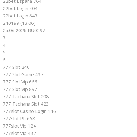
22bet Espana 764
22bet Login 404
22bet Login 643
240199 (13.06)
25.06.2026 RU0297
3
4
5
6
777 Slot 240
777 Slot Game 437
777 Slot Vip 666
777 Slot Vip 897
777 Tadhana Slot 208
777 Tadhana Slot 423
777slot Casino Login 146
777slot Ph 658
777slot Vip 124
777slot Vip 432