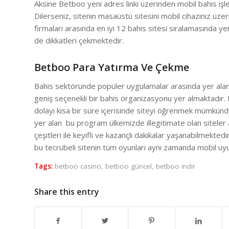
Aksine Betboo yeni adres linki üzerinden mobil bahis işl
Dilerseniz, sitenin masaüstü sitesini mobil cihazınız üzeri
firmaları arasında en iyi 12 bahis sitesi sıralamasında yer
de dikkatleri çekmektedir.
Betboo Para Yatırma Ve Çekme
Bahis sektöründe popüler uygulamalar arasında yer ala
geniş seçenekli bir bahis organizasyonu yer almaktadır.
dolayı kısa bir süre içerisinde siteyi öğrenmek mümkündür
yer alan bu program ülkemizde illegitimate olan sitele
çeşitleri ile keyifli ve kazançlı dakikalar yaşanabilmekte
bu tecrübeli sitenin tüm oyunları aynı zamanda mobil uy
Tags:
betboo casino
,
betboo güncel
,
betboo indir
Share this entry