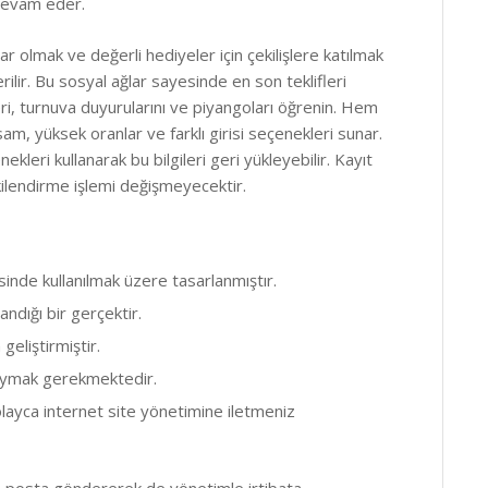
devam eder.
olmak ve değerli hediyeler için çekilişlere katılmak
ir. Bu sosyal ağlar sayesinde en son teklifleri
ri, turnuva duyurularını ve piyangoları öğrenin. Hem
am, yüksek oranlar ve farklı girisi seçenekleri sunar.
ekleri kullanarak bu bilgileri geri yükleyebilir. Kayıt
kilendirme işlemi değişmeyecektir.
inde kullanılmak üzere tasarlanmıştır.
ndığı bir gerçektir.
geliştirmiştir.
 uymak gerekmektedir.
olayca internet site yönetimine iletmeniz
e-posta göndererek de yönetimle irtibata