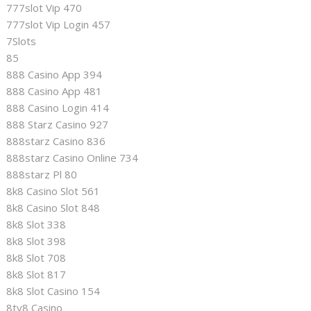
777slot Vip 470
777slot Vip Login 457
7Slots
85
888 Casino App 394
888 Casino App 481
888 Casino Login 414
888 Starz Casino 927
888starz Casino 836
888starz Casino Online 734
888starz Pl 80
8k8 Casino Slot 561
8k8 Casino Slot 848
8k8 Slot 338
8k8 Slot 398
8k8 Slot 708
8k8 Slot 817
8k8 Slot Casino 154
8ty8 Casino