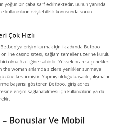
in yoğun bir çaba sarf edilmektedir. Bunun yanında
kullanıcıların erişilebilirlik konusunda sorun
ri Çok Hızlı
 Betboo’ya erişim kurmak için ilk adımda Betboo
 on line casino sitesi, sağlam temeller üzerine kurulu
biri olma özelliğine sahiptir. Yüksek oran seçenekleri
in the woman anlamda sizlere yenilikler sunmaya
özüne kestirmiştir. Yapmış olduğu başarılı çalışmalar
irme başarısı gösteren Betboo, giriş adresi
sine erişim sağlanabilmesi için kullanıcıların ya da
ekir.
ş – Bonuslar Ve Mobil