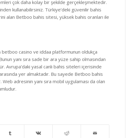
emleri çok daha kolay bir şekilde gerçekleşmektedir.
nden kullanabilirsiniz. Türkiye’deki güvenilir bahis
ini alan Betboo bahis sitesi, yüksek bahis oranları ile
n betboo casino ve iddaa platformunun oldukça
 Bunun yanı sıra sade bir ara yüze sahip olmasından
. Avrupa’daki yasal canlı bahis siteleri içerisinde
r arasında yer almaktadır. Bu sayede Betboo bahis
dir. Web adresinin yanı sıra mobil uygulaması da olan
umludur.