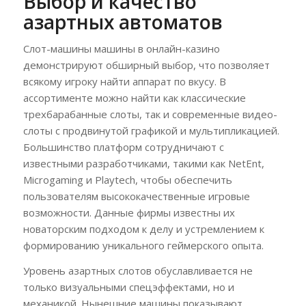
Выбор и качество
азартных автоматов
Слот-машины машины в онлайн-казино
демонстрируют обширный выбор, что позволяет
всякому игроку найти аппарат по вкусу. В
ассортименте можно найти как классические
трехбарабанные слоты, так и современные видео-
слоты с продвинутой графикой и мультипликацией.
Большинство платформ сотрудничают с
известными разработчиками, такими как NetEnt,
Microgaming и Playtech, чтобы обеспечить
пользователям высококачественные игровые
возможности. Данные фирмы известны их
новаторским подходом к делу и устремлением к
формированию уникального геймерского опыта.
Уровень азартных слотов обуславливается не
только визуальными спецэффектами, но и
механикой. Нынешние машины показывают