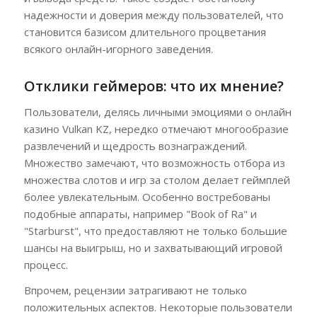
надежности и доверия между пользователей, что
становится базисом длительного процветания
всякого онлайн-игорного заведения.
Отклики геймеров: что их мнение?
Пользователи, делясь личными эмоциями о онлайн
казино Vulkan KZ, нередко отмечают многообразие
развлечений и щедрость вознаграждений.
Множество замечают, что возможность отбора из
множества слотов и игр за столом делает геймплей
более увлекательным. Особенно востребованы
подобные аппараты, например "Book of Ra" и
"Starburst", что предоставляют не только большие
шансы на выигрыш, но и захватывающий игровой
процесс.
Впрочем, рецензии затрагивают не только
положительных аспектов. Некоторые пользователи