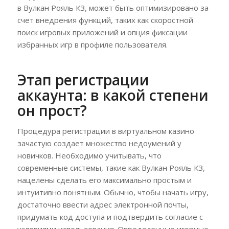
в Вулкан Рояль КЗ, может быть оптимизировано за
счет внедрения функций, таких как скоростной
поиск игровых приложений и опция фиксации
избранных игр в профиле пользователя.
Этап регистрации
аккаунта: в какой степени
он прост?
Процедура регистрации в виртуальном казино
зачастую создает множество недоумений у
новичков. Необходимо учитывать, что
современные системы, такие как Вулкан Рояль КЗ,
нацелены сделать его максимально простым и
интуитивно понятным. Обычно, чтобы начать игру,
достаточно ввести адрес электронной почты,
придумать код доступа и подтвердить согласие с