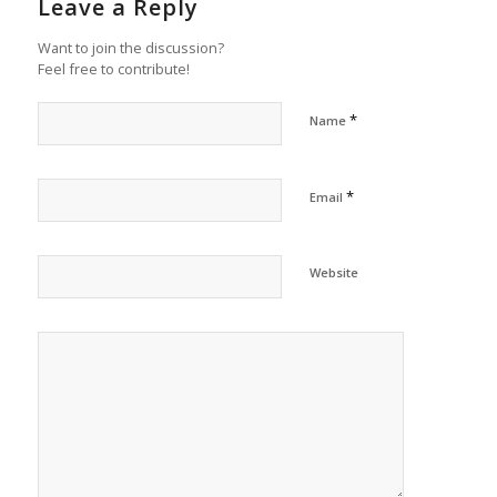
Leave a Reply
Want to join the discussion?
Feel free to contribute!
*
Name
*
Email
Website