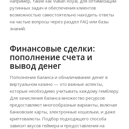
например, такие как Vulkan Royal, для оптимизации
рутинных задач и обеспечения клиентов
возможностью самостоятельно находить ответы
на частые вопросы через раздел FAQ или базы
знаний.
Финансовые сделки:
пополнение счета и
вывод денег
Пополнение баланса и обналичивание денег в
виртуальном казино — это важные аспекты,
которые необходимо учитывать каждому гемблеру.
Для зачисления баланса множество ресурсов
предоставляют многообразные варианты, включая
банковские карты, электронные кошельки, и даже
криптовалюты. Подбор подходящего способа
зависит вкусов геймера и предоставления на