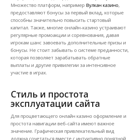
Множество платформ, например
Вулкан казино
,
предоставляют бонусы за первый вклад, которые
способны значительно повысить стартовый
капитал. Также, многие онлайн-казино устраивают
регулярные промоакции и соревнования, давая
игрокам шанс завоевать дополнительные призы и
бонусы. Не стоит забывать о системе преданности,
которая позволяет зарабатывать обратные
выплаты и другие привилегии за интенсивное
участие в играх.
Стиль и простота
эксплуатации сайта
Для процветающего онлайн казино оформление и
простота навигации веб-сайта имеют важное
значение. Графическая привлекательный вид
должна сочетаться вместе с интуитивно понятной