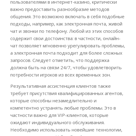
пользователями в интернет-казино, критически
важно предоставить разнообразие методов
общения. Это возможно включать в себя подобные
подходы, например, как электронная почта, живой
чат и звонки по телефону. Любой из этих способов
содержит свои достоинства: в частности, онлайн-
чат позволяет мгновенно урегулировать проблемы,
а электронная почта подходит для более сложных
запросов. Следует отметить, что поддержка
должна быть на связи 24/7, чтобы удовлетворить
потребности игроков из всех временных зон.
Результативная ассистенция клиентов также
требует присутствия квалифицированных агентов,
которые способны незамедлительно и
компетентно устранять любые проблемы. Это в
частности важно для VIP-клиентов, которые
ожидают индивидуального обслуживания.
Необходимо использовать новейшие технологии,