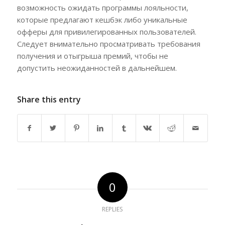
возможность ожидать программы лояльности,
которые предлагают кешбэк либо уникальные
офферы для привилегированных пользователей.
Следует внимательно просматривать требования
получения и отыгрыша премий, чтобы не
допустить неожиданностей в дальнейшем.
Share this entry
0
REPLIES