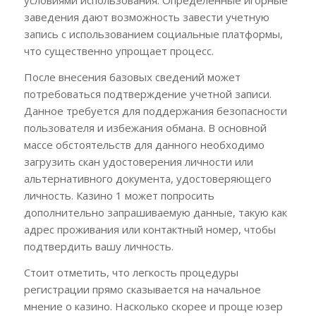
условиями использования. Определенные игорные
заведения дают возможность завести учетную
запись с использованием социальные платформы,
что существенно упрощает процесс.
После внесения базовых сведений может
потребоваться подтверждение учетной записи.
Данное требуется для поддержания безопасности
пользователя и избежания обмана. В основной
массе обстоятельств для данного необходимо
загрузить скан удостоверения личности или
альтернативного документа, удостоверяющего
личность. Казино 1 может попросить
дополнительно запрашиваемую данные, такую как
адрес проживания или контактный номер, чтобы
подтвердить вашу личность.
Стоит отметить, что легкость процедуры
регистрации прямо сказывается на начальное
мнение о казино. Насколько скорее и проще юзер