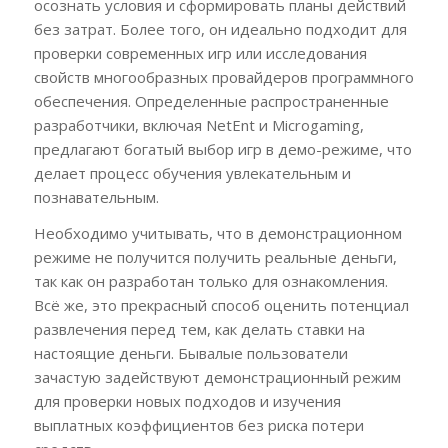
осознать условия и сформировать планы действий
без затрат. Более того, он идеально подходит для
проверки современных игр или исследования
свойств многообразных провайдеров программного
обеспечения. Определенные распространенные
разработчики, включая NetEnt и Microgaming,
предлагают богатый выбор игр в демо-режиме, что
делает процесс обучения увлекательным и
познавательным.
Необходимо учитывать, что в демонстрационном
режиме не получится получить реальные деньги,
так как он разработан только для ознакомления.
Всё же, это прекрасный способ оценить потенциал
развлечения перед тем, как делать ставки на
настоящие деньги. Бывалые пользователи
зачастую задействуют демонстрационный режим
для проверки новых подходов и изучения
выплатных коэффициентов без риска потери