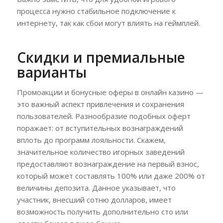
процесса нужно стабильное подключение к
интернету, так как сбои могут влиять на геймплей.
Скидки и премиальные
варианты
Промоакции и бонусные оферы в онлайн казино —
это важный аспект привлечения и сохранения
пользователей. Разнообразие подобных оферт
поражает: от вступительных вознаграждений
вплоть до программ лояльности. Скажем,
значительное количество игорных заведений
предоставляют вознаграждение на первый взнос,
который может составлять 100% или даже 200% от
величины депозита. Данное указывает, что
участник, внесший сотню долларов, имеет
возможность получить дополнительно сто или