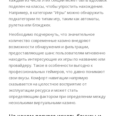
поделен на классы, чтобы упростить нахождение.
Например, в категории "Игры" можно обнаружить
подкатегории по типам игр, таким как автоматы,
рулетка или блэкджек.
Необходимо подчеркнуть, что значительное
количество современные казино внедряют
возможности обнаружения и фильтрации,
предоставляющие шанс пользователям мгновенно
находить интересующие их игры по названию или
провайдеру. Такое в особенности выгодно к
профессиональных геймеров, что давно понимают
свои вкусы. Комфорт навигации напрямую
сказывается на целостное восприятие от
эксплуатации ресурса и может стать
определяющим фактором при определении между
несколькими виртуальными казино.