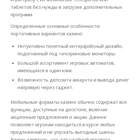
таблетов без нужды в загрузке дополнительных
программ.
Определенные основные особенности
портативных вариантов казино:
Интуитивно понятный интерфейсный дизайн,
подогнанный под тачскриновые мониторы.
Большой ассортимент игровых автоматов,
имеющихся в один клик.
Возможность депозита аккаунта и вывода денег
напрямую через гаджет.
Мобильные форматы казино обычно содержат все
функции, доступные на десктопе, включая
акционные предложения и акции. Данное
позволяет игрокам находиться в курсе любых
предложений и не упускать выгодные шансы.
Важно заметить, что для удобной игрового