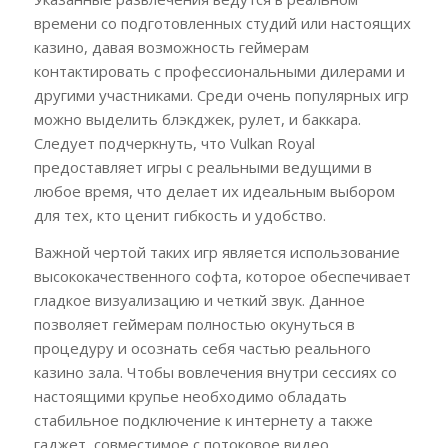
времени со подготовленных студий или настоящих
казино, давая возможность геймерам
контактировать с профессиональными дилерами и
другими участниками. Среди очень популярных игр
можно выделить блэкджек, рулет, и баккара.
Следует подчеркнуть, что Vulkan Royal
предоставляет игры с реальными ведущими в
любое время, что делает их идеальным выбором
для тех, кто ценит гибкость и удобство.
Важной чертой таких игр является использование
высококачественного софта, которое обеспечивает
гладкое визуализацию и четкий звук. Данное
позволяет геймерам полностью окунуться в
процедуру и осознать себя частью реального
казино зала. Чтобы вовлечения внутри сессиях со
настоящими крупье необходимо обладать
стабильное подключение к интернету а также
гаджет, совместимое с потоковое видео.