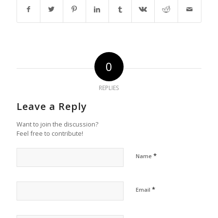
0
REPLIES
Leave a Reply
Want to join the discussion?
Feel free to contribute!
*
Name
*
Email