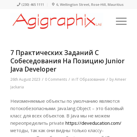
(230) 465 1111
6, Wellington Street, Rose-Hill, Mauritius
7 Практических Заданий С
Собеседования На Позицию Junior
Java Developer
/
/
/
26th August 2023
0 Comments
in
IT Образование
by
Ameer
Jackaria
Неизменяемые объекты по умолчанию являются
потокобезопасными. Java.lang.Object – это базовый
класс для всех объектов. В Java мы не можем
переопределить private
https://deveducation.com/
методы, так как они видны только классу-